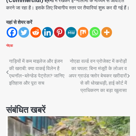
(Commercial) श्रेणी
में रखकर ई-नीलामी के माध्यम से आवंटित
करने जा रहा है। इसके लिए विभागीय स्तर पर तैयारियां शुरू कर दी गई हैं।
यहां से शेयर करें
नोएडा
Post
गाड़ियों में कम माइलेज और इंजन
नोएडा वर्ल्ड वन प्रोजेक्ट में करोड़ों
की खराबी: क्या वाकई विलेन है
का घपला: बिना मंजूरी के लोअर व
navigation
एथनॉल-ब्लेन्डेड पेट्रोल? जानिए
अपर ग्राउंड फ्लोर बेचकर खरीदारों
इतिहास और पूरा सच
से की धोखाधड़ी, हाई कोर्ट में
प्राधिकरण का बड़ा खुलासा
संबंधित खबरें