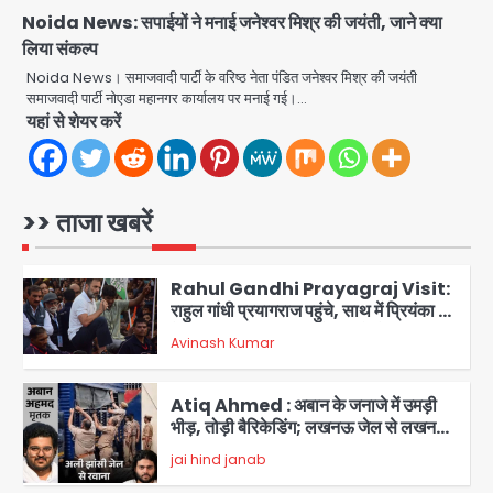
Noida News: सपाईयों ने मनाई जनेश्वर मिश्र की जयंती, जाने क्या
लिया संकल्प
UPI fee dispute: आम लोगों की जेब नहीं,
मर्चेंट्स पर बोझ, पर पर्दे के पीछे ट्रंप का दबाव?
Noida News। समाजवादी पार्टी के वरिष्ठ नेता पंडित जनेश्वर मिश्र की जयंती
समाजवादी पार्टी नोएडा महानगर कार्यालय पर मनाई गई।…
Avinash Kumar
5
यहां से शेयर करें
Noida Bal Bharati School
Notice: सेक्टर-21 के बाल भारती स्कूल में
बिना खिड़की-वेंटिलेशन बेसमेंट में चल रही थी
>> ताजा खबरें
Avinash Kumar
8वीं की क्लास, NCPCR की शिकायत पर
1
भेजा नोटिस
Rahul Gandhi Prayagraj Visit:
राहुल गांधी प्रयागराज पहुंचे, साथ में प्रियंका की
बेटी मिराया; केपी ग्राउंड में छात्रों से संवाद,
Avinash Kumar
2
सिर्फ 5 हजार मौजूद
Atiq Ahmed : अबान के जनाजे में उमड़ी
भीड़, तोड़ी बैरिकेडिंग; लखनऊ जेल से लखनऊ
पहुंचा उमर
jai hind janab
3