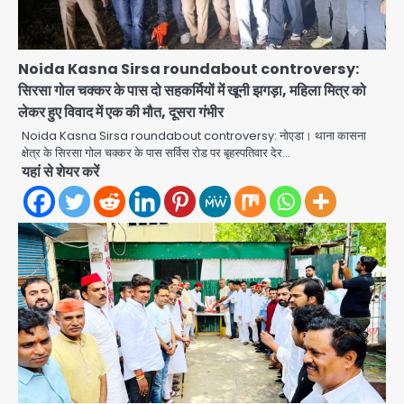
Noida Kasna Sirsa roundabout controversy:
सिरसा गोल चक्कर के पास दो सहकर्मियों में खूनी झगड़ा, महिला मित्र को
लेकर हुए विवाद में एक की मौत, दूसरा गंभीर
Noida Kasna Sirsa roundabout controversy: नोएडा। थाना कासना
क्षेत्र के सिरसा गोल चक्कर के पास सर्विस रोड पर बृहस्पतिवार देर…
Rahul Gandhi Prayagraj Visit:
यहां से शेयर करें
राहुल गांधी प्रयागराज पहुंचे, साथ में प्रियंका की
बेटी मिराया; केपी ग्राउंड में छात्रों से संवाद,
Avinash Kumar
2
सिर्फ 5 हजार मौजूद
Atiq Ahmed : अबान के जनाजे में उमड़ी
भीड़, तोड़ी बैरिकेडिंग; लखनऊ जेल से लखनऊ
पहुंचा उमर
jai hind janab
3
Narela Road Accident: हरियाणा
पुलिस के सब-इंस्पेक्टर के बेटे ने मर्सिडीज से
मारी टक्कर, 70 वर्षीय राहगीर महिला की मौत
jai hind janab
4