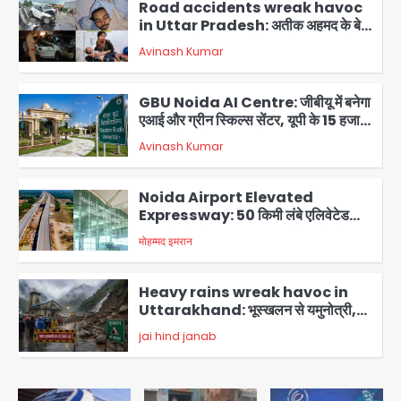
तीन की जान गई
2
GBU Noida AI Centre: जीबीयू में बनेगा
एआई और ग्रीन स्किल्स सेंटर, यूपी के 15 हजार
युवाओं को मिलेगा फ्री ट्रेनिंग
Avinash Kumar
3
Noida Airport Elevated
Expressway: 50 किमी लंबे एलिवेटेड
एक्सप्रेसवे से दिल्ली-हरियाणा से सीधे जुड़ेगा
मोहम्मद इमरान
4
नोएडा एयरपोर्ट, 4000 करोड़ रुपये की लागत
से बनेगा 6-लेन एक्सप्रेसवे
Heavy rains wreak havoc in
Uttarakhand: भूस्खलन से यमुनोत्री,
केदारनाथ और सिमली-ग्वालदम हाईवे बंद,
jai hind janab
चमोली-उत्तरकाशी में श्रद्धालु फंसे, नदियां खतरे
5
के निशान के पार
Air India Flight Turbulence: हवा
में 5 मिनट तक कांपी फ्लाइट, क्रू मेंबर्स को रीढ़
की हड्डी में गंभीर चोट; नागरिक उड्डयन मंत्री
Avinash Kumar
पहुंचे अस्पताल
1