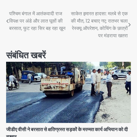
Post
पश्चिम बंगाल में आतंकवादी राज
साकेत इमारत हादसा: मलबे से एक
विपक्ष पर अंडे और लात घूसों की
की मौत, 12 बचाए गए; रातभर चला
navigation
बरसात, फुट रहा सिर बह रहा ख़ून
रेस्क्यू ऑपरेशन, कोचिंग के छात्रों
पर मंडराया खतरा
संबंधित खबरें
जीडीए वीसी ने बरसात से क्षतिग्रस्त सड़कों के मरम्मत कार्य अभियान को दी
रफ्तार