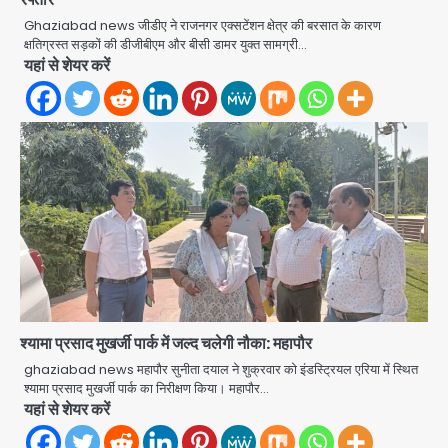
Ghaziabad news जीडीए ने राजनगर एक्सटेंशन क्षेत्र की बरसात के कारण
क्षतिग्रस्त सड़कों की डीजीबीएम और बीसी डामर युक्त सामग्री…
यहां से शेयर करें
Road accidents wreak havoc
in Uttar Pradesh: अतीक अहमद के बेटे
श्यामा प्रसाद मुखर्जी पार्क में जल्द चलेगी नौका: महापौर
अबान की मौत, हमीरपुर में बस-टैंकर भिड़ंत में
Avinash Kumar
ghaziabad news महापौर सुनीता दयाल ने शुक्रवार को इंडस्ट्रियल एरिया में स्थित
तीन की जान गई
2
श्यामा प्रसाद मुखर्जी पार्क का निरीक्षण किया। महापौर…
यहां से शेयर करें
GBU Noida AI Centre: जीबीयू में बनेगा
एआई और ग्रीन स्किल्स सेंटर, यूपी के 15 हजार