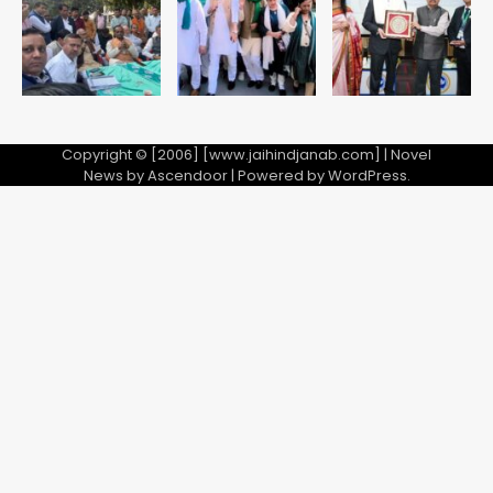
Copyright © [2006] [www.jaihindjanab.com] | Novel
News by
Ascendoor
| Powered by
WordPress
.