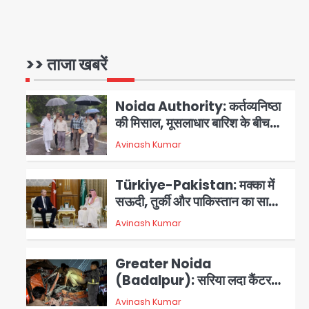
3 स्टार रेटिंग
Felix Hospital Noida:
फेलिक्स हॉस्पिटल और नोएडा लोक मंच
की पहल, अब सिर्फ 30 रुपये में मिलेगी
>> ताजा खबरें
1
Avinash Kumar
24 घंटे ऑनलाइन डॉक्टर परामर्श
सुविधा
Noida Authority: कर्तव्यनिष्ठा
की मिसाल, मूसलाधार बारिश के बीच
नोएडा प्राधिकरण ने संभाला मोर्चा,
Avinash Kumar
सेक्टर 105 आरडब्ल्यूए ने जताया
2
आभार
Türkiye-Pakistan: मक्का में
सऊदी, तुर्की और पाकिस्तान का साझा
रक्षा समझौता, जानें इसके मायने
Avinash Kumar
3
Greater Noida
(Badalpur): सरिया लदा कैंटर
अनियंत्रित होकर घुसा किराना दुकान
Avinash Kumar
4