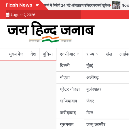
Skip
Flash News
की पहल, अब सिर्फ 30 रुपये में मिलेगी 24 घंटे ऑनलाइन डॉक्टर परामर्श सुविधा
Noida Auth
to
August 7, 2026
content
मुख्य पेज
देश
दुनिया
एनसीआर
राज्य
खेल
लाईफ
दिल्ली
मुंबई
नोएडा
उत्तर प्रदेश
अलीगढ़
ग्रेटर नोएडा
बुलंदशहर
बिहार
गाजियाबाद
जेवर
पंजाब
फरीदाबाद
मेरठ
हरियाणा
गुरूग्राम
जम्मू कश्मीर