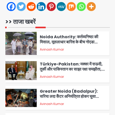
Felix Hospital Noida: फेलिक्स
हॉस्पिटल और नोएडा लोक मंच की पहल, अब
सिर्फ 30 रुपये में मिलेगी 24 घंटे ऑनलाइन
>> ताजा खबरें
Avinash Kumar
1
डॉक्टर परामर्श सुविधा
Noida Authority: कर्तव्यनिष्ठा की
मिसाल, मूसलाधार बारिश के बीच नोएडा
प्राधिकरण ने संभाला मोर्चा, सेक्टर 105
Avinash Kumar
आरडब्ल्यूए ने जताया आभार
2
Türkiye-Pakistan: मक्का में सऊदी,
तुर्की और पाकिस्तान का साझा रक्षा समझौता,
जानें इसके मायने
Avinash Kumar
3
Greater Noida (Badalpur):
सरिया लदा कैंटर अनियंत्रित होकर घुसा
किराना दुकान में , ड्राइवर की मौत
Avinash Kumar
4