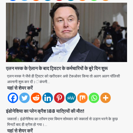
Noida Authority: कर्तव्यनिष्ठा की
मिसाल, मूसलाधार बारिश के बीच नोएडा
प्राधिकरण ने संभाला मोर्चा, सेक्टर 105
Avinash Kumar
आरडब्ल्यूए ने जताया आभार
2
Türkiye-Pakistan: मक्का में सऊदी,
तुर्की और पाकिस्तान का साझा रक्षा समझौता,
जानें इसके मायने
Avinash Kumar
3
एलन मस्क के ऐलान के बाद ट्विटर के कर्मचारियों के बुरे दिन शुरू
एलन मस्क ने जैसे ही ट्विटर को खरीदकर असे टेकओवर किया तो अलग अलग पाॅलिसी
Greater Noida (Badalpur):
अपनानी शुरू कर दी।ं कंपनी…
सरिया लदा कैंटर अनियंत्रित होकर घुसा
यहां से शेयर करें
किराना दुकान में , ड्राइवर की मौत
Avinash Kumar
4
इंडोनेशिया का प्लेन क्रैश 188 यात्रियों की मौत!
DC Movie Review: लोकेश कनगराज की
एक्टिंग डेब्यू फिल्म विजुअली स्ट्राइकिंग लेकिन
जकार्ता। इंडोनेशिया का लॉयन एयर विमान सोमवार को जकार्ता से उड़ान भरने के कुछ
स्क्रीनप्ले में कमजोर, लेकिन कहानी अधूरी रह
मिनटों बाद ही क्रैश हो गया।…
Avinash Kumar
5
गई, 3 स्टार रेटिंग
यहां से शेयर करें