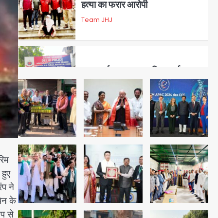
डबल मर्डर का मुख्य साजिशकर्ता
क्राइम ब्रांच के हत्थे
Team JHJ
4
रोहित चौधरी गैंग का कुख्यात बदमाश
राजस्थान से गिरफ्तार
Team JHJ
रिम
5
हुए
पुरा महादेव से बेटियों के स्वास्थ्य और
ंप ने
सुरक्षा का संदेश
ेन के
Team JHJ
1
प से