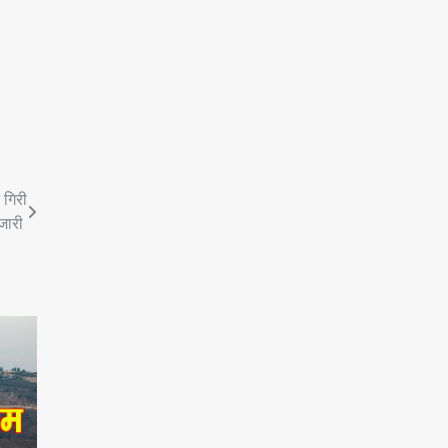
 गिरी
 जारी