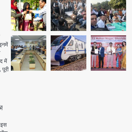
अब पहला स्थान हासिल करना लक्ष्य:
डीएम
Team JHJ
2
नमें
28 साल बाद कानून के शिकंजे में आया
ी
हत्या का फरार आरोपी
 में
Team JHJ
 पूरी
3
डबल मर्डर का मुख्य साजिशकर्ता
क्राइम ब्रांच के हत्थे
ें
Team JHJ
ं इस
4