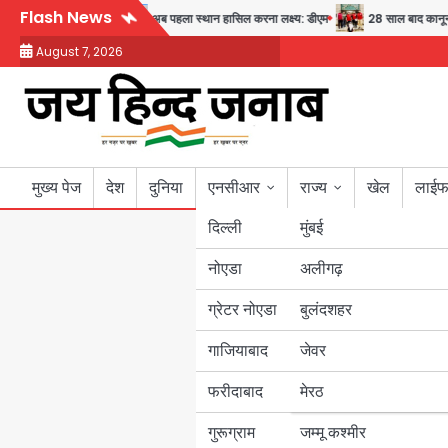
Skip
Flash News
य और सुरक्षा का संदेश
अब पहला स्थान हासिल करना लक्ष्य: डीएम
28 साल बाद कानून के शिक
to
August 7, 2026
content
मुख्य पेज
देश
दुनिया
एनसीआर
राज्य
खेल
लाईफ
दिल्ली
मुंबई
नोएडा
उत्तर प्रदेश
अलीगढ़
ग्रेटर नोएडा
बुलंदशहर
बिहार
गाजियाबाद
जेवर
पंजाब
फरीदाबाद
मेरठ
हरियाणा
गुरूग्राम
जम्मू कश्मीर