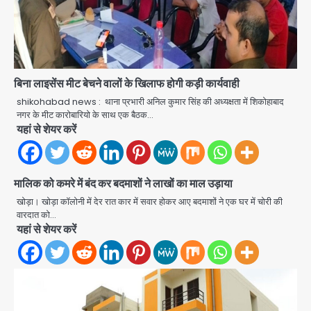
बिना लाइसेंस मीट बेचने वालों के खिलाफ होगी कड़ी कार्यवाही
shikohabad news : थाना प्रभारी अनिल कुमार सिंह की अध्यक्षता में शिकोहाबाद
नगर के मीट कारोबारियो के साथ एक बैठक…
यहां से शेयर करें
Heavy rains wreak havoc in
Uttarakhand: भूस्खलन से यमुनोत्री,
मालिक को कमरे में बंद कर बदमाशों ने लाखों का माल उड़ाया
केदारनाथ और सिमली-ग्वालदम हाईवे बंद,
jai hind janab
चमोली-उत्तरकाशी में श्रद्धालु फंसे, नदियां खतरे
खोड़ा। खोड़ा कॉलोनी में देर रात कार में सवार होकर आए बदमाशों ने एक घर में चोरी की
2
के निशान के पार
वारदात को…
यहां से शेयर करें
Noida road repair delays: नोएडा
में रंगीन लाइटों की चमक, लेकिन सड़कें अभी भी
उखड़ी: प्राधिकरण के सौंदर्यीकरण बनाम आम
jai hind janab
आदमी की परेशानी
3
Noida Authority: जांच के घेरे में प्लानिंग