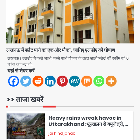
विभाग, GM मीना भार्गव पर उठ रहे सवाल,
कार्रवाई में देरी पर भी चर्चा तेज
jai hind janab
4
Noida News: गांजा तस्कर महिला से
सांठगांठ के आरोप में सिपाही गिरफ्तार, सेवा से
बर्खास्त, कई पुलिसकर्मियों में डर
jai hind janab
लखनऊ में फ्लैट पाने का एक और मौका, जानिए एलडीए की घोषाण
5
लखनऊ। एलडीए ने पहले आओ, पहले पाओ योजना के तहत खाली फ्लैटों की स्कीम को 6
Noida Airport Elevated
नवंबर तक बढ़ा दी…
Expressway: 50 किमी लंबे एलिवेटेड
यहां से शेयर करें
एक्सप्रेसवे से दिल्ली-हरियाणा से सीधे जुड़ेगा
मोहम्मद इमरान
1
नोएडा एयरपोर्ट, 4000 करोड़ रुपये की लागत
से बनेगा 6-लेन एक्सप्रेसवे
Heavy rains wreak havoc in
>> ताजा खबरें
Uttarakhand: भूस्खलन से यमुनोत्री,
केदारनाथ और सिमली-ग्वालदम हाईवे बंद,
jai hind janab
चमोली-उत्तरकाशी में श्रद्धालु फंसे, नदियां खतरे
2
के निशान के पार
Noida road repair delays: नोएडा
में रंगीन लाइटों की चमक, लेकिन सड़कें अभी भी