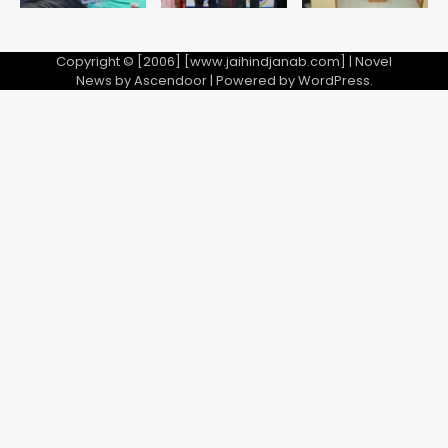
Copyright © [2006] [www.jaihindjanab.com] | Novel
News by
Ascendoor
| Powered by
WordPress
.