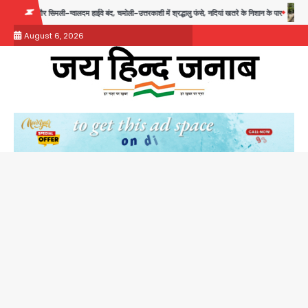
Skip
ली-उत्तरकाशी में श्रद्धालु फंसे, नदियां खतरे के निशान के पार
Noida road repair delays: नोए
to
August 6, 2026
content