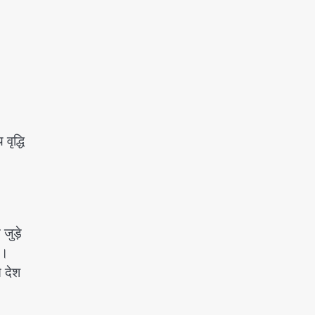
वृद्धि
जुड़े
ै।
े देश