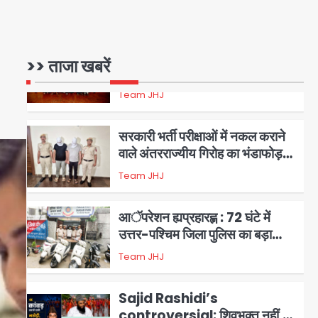
वाले गिरोह का भंडाफोड़
Team JHJ
2
सरकारी भर्ती परीक्षाओं में नकल कराने
>> ताजा खबरें
वाले अंतरराज्यीय गिरोह का भंडाफोड़,
मास्टरमाइंड समेत 7 गिरफ्तार
Team JHJ
3
आॅपरेशन ह्यप्रहारह्ण : 72 घंटे में
उत्तर-पश्चिम जिला पुलिस का बड़ा
एक्शन
Team JHJ
4
Sajid Rashidi’s
controversial: शिवभक्त नहीं,
आतंकवादी हैं’, मौलाना का कांवड़ियों पर
Avinash Kumar
5
विवादित बयान, BJP विधायक ने कराई
FIR, NSA की मांग
Har Ghar Tiranga