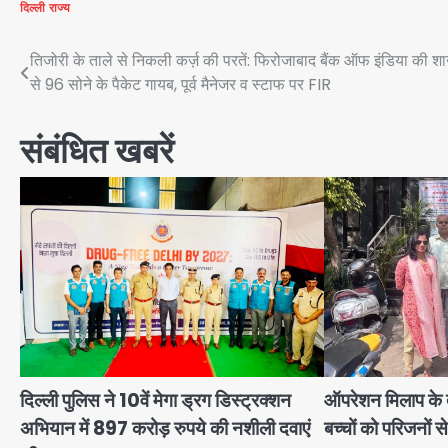
दिल्ली
राज्य
Post
तिजोरी के ताले से निकली कर्ज़ की परतें: फिरोजाबाद बैंक ऑफ इंडिया की श
से 96 सोने के पैकेट गायब, पूर्व मैनेजर व स्टाफ पर FIR
navigation
संबंधित खबरें
दिल्ली पुलिस ने 10वें मेगा ड्रग डिस्ट्रक्शन
ऑपरेशन मिलाप के त
अभियान में 897 करोड़ रुपये की नशीली दवाएं
बच्चों को परिजनों स