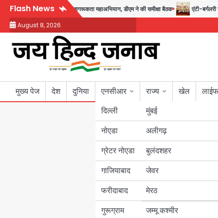
Skip
Flash News
तक चलेगा जन-जागरूकता महाअभियान, डीएम ने की समीक्षा बैठक
एंटी-बर्गलरी सेल की बड़ी 
to
August 8, 2026
content
मुख्य पेज
देश
दुनिया
एनसीआर
राज्य
खेल
लाईफ
दिल्ली
मुंबई
नोएडा
उत्तर प्रदेश
अलीगढ़
ग्रेटर नोएडा
बुलंदशहर
बिहार
गाजियाबाद
जेवर
पंजाब
फरीदाबाद
मेरठ
हरियाणा
गुरूग्राम
जम्मू कश्मीर