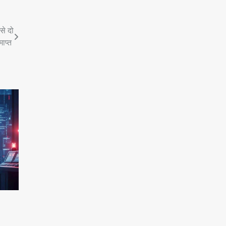
से दो
माप्त