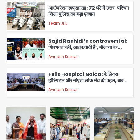
आॅपरेशन ह्यप्रहारह्ण : 72 घंटे में उत्तर-पश्चिम
जिला पुलिस का बड़ा एक्शन
Team JHJ
3
Sajid Rashidi’s controversial:
शिवभक्त नहीं, आतंकवादी हैं’, मौलाना का
कांवड़ियों पर विवादित बयान, BJP विधायक ने
Avinash Kumar
कराई FIR, NSA की मांग
4
Felix Hospital Noida: फेलिक्स
हॉस्पिटल और नोएडा लोक मंच की पहल, अब
सिर्फ 30 रुपये में मिलेगी 24 घंटे ऑनलाइन
Avinash Kumar
5
डॉक्टर परामर्श सुविधा
एंटी-बर्गलरी सेल की बड़ी कामयाबी, चोरी के
माल की खरीद-फरोख्त करने वाले गिरोह का
भंडाफोड़
Team JHJ
1