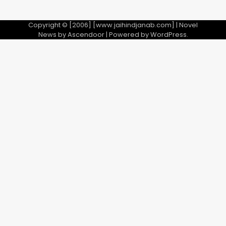
Copyright © [2006] [www.jaihindjanab.com] | Novel
News by
Ascendoor
| Powered by
WordPress
.