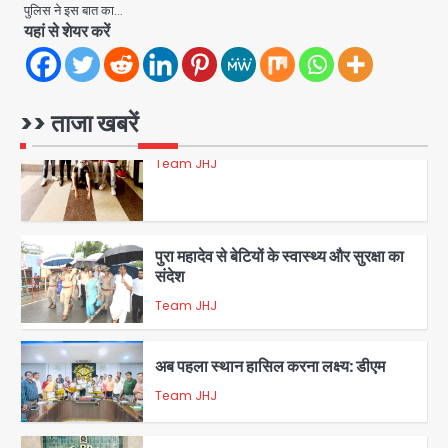
पुलिस ने इस बात का…
यहां से शेयर करें
रोहित चौधरी गैंग का कुख्यात बदमाश राजस्थान
से गिरफ्तार
Team JHJ
>> ताजा खबरें
5
पुरा महादेव से बेटियों के स्वास्थ्य और सुरक्षा का
संदेश
Team JHJ
1
अब पहला स्थान हासिल करना लक्ष्य: डीएम
Team JHJ
2
28 साल बाद कानून के शिकंजे में आया हत्या का
फरार आरोपी