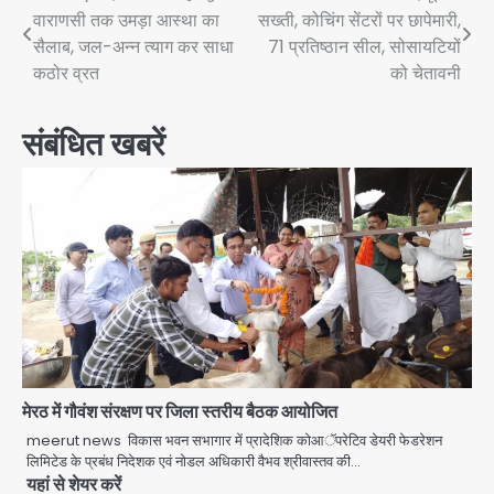
वाराणसी तक उमड़ा आस्था का
सख्ती, कोचिंग सेंटरों पर छापेमारी,
navigation
सैलाब, जल-अन्न त्याग कर साधा
71 प्रतिष्ठान सील, सोसायटियों
कठोर व्रत
को चेतावनी
संबंधित खबरें
मेरठ में गौवंश संरक्षण पर जिला स्तरीय बैठक आयोजित
meerut news विकास भवन सभागार में प्रादेशिक कोआॅपरेटिव डेयरी फेडरेशन
लिमिटेड के प्रबंध निदेशक एवं नोडल अधिकारी वैभव श्रीवास्तव की…
यहां से शेयर करें