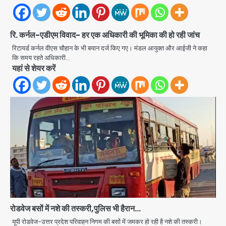
अब पहला स्थान हासिल करना लक्ष्य: डीएम
Team JHJ
रि. कर्नल-एडीएम विवाद- हर एक अधिकारी की भूमिका की हो रही जांच
2
रिटायर्ड कर्नल वीएस चौहान के भी बयान दर्ज किए गए। मंडल आयुक्त और आईजी ने कहा
कि समय रहते अधिकारी…
यहां से शेयर करें
28 साल बाद कानून के शिकंजे में आया हत्या का
फरार आरोपी
Team JHJ
3
डबल मर्डर का मुख्य साजिशकर्ता क्राइम ब्रांच
के हत्थे
Team JHJ
रोडवेज बसों में नशे की तस्करी,पुलिस भी हैरान…
4
यूपी रोडवेज-उत्तर प्रदेश परिवाहन निगम की बसों में जमकर हो रही है नशे की तस्करी।