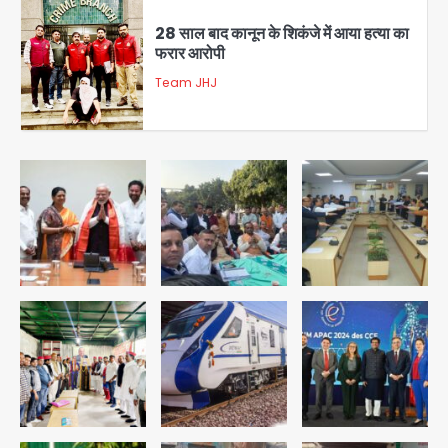
Team JHJ
3
डबल मर्डर का मुख्य साजिशकर्ता क्राइम ब्रांच
के हत्थे
Team JHJ
4
रोहित चौधरी गैंग का कुख्यात बदमाश राजस्थान
से गिरफ्तार
Team JHJ
5
पुरा महादेव से बेटियों के स्वास्थ्य और सुरक्षा का