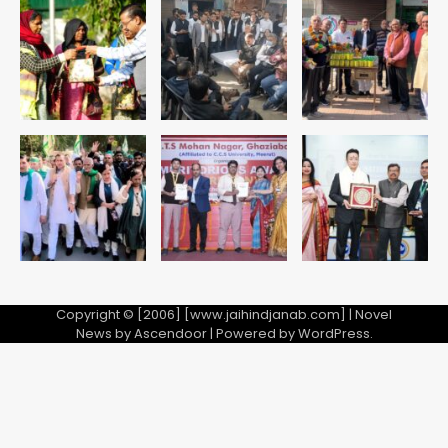
संदेश
Team JHJ
1
अब पहला स्थान हासिल करना लक्ष्य: डीएम
Team JHJ
2
28 साल बाद कानून के शिकंजे में आया हत्या का
फरार आरोपी
Team JHJ
3
Copyright © [2006] [www.jaihindjanab.com] | Novel
News by
Ascendoor
| Powered by
WordPress
.
डबल मर्डर का मुख्य साजिशकर्ता क्राइम ब्रांच
के हत्थे
Team JHJ