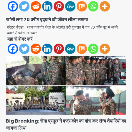
फांसी लगा 70 वर्षीय वृद्घ ने की जीवन लीला समाप्त
ग्रेटर नोएडा। थाना दनकौर क्षेत्र के अंतर्गत डेरी गुजरात में एक 70 वर्षीय वृद्ध में अपने
कमरे से फांसी लगाकर…
स्वतंत्रता दिवस पर फूलप्रूफ सुरक्षा को लेकर
यहां से शेयर करें
दिल्ली पुलिस मुख्यालय में मंथन
Team JHJ
2
Petrol bomb attack on Shakib
Al Hasan’s house: शेख हसीना की
वर्चुअल प्रेस कॉन्फ्रेंस में जुड़ने पर भड़का
Avinash Kumar
गुस्सा, शाकिब अल हसन के मगुरा स्थित घर पर
3
पेट्रोल बम से हमला
Rasra Assembly seat: बसपा के
इकलौते विधायक उमाशंकर सिंह का निधन, दो
साल से कैंसर से जूझ रहे थे
Avinash Kumar
4
Big Breaking: सेना प्रमुख ने वज्र कोर का दौरा कर सैन्य तैयारियों का
जायजा लिया
डीएम अस्मिता लाल ने गोद में उठाकर दिया