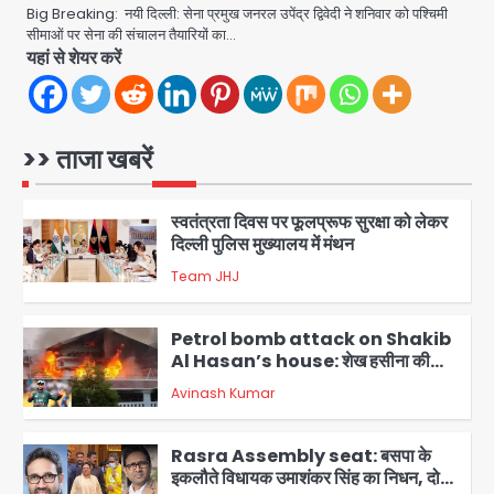
अपनत्व का सहारा
Big Breaking: नयी दिल्ली: सेना प्रमुख जनरल उपेंद्र द्विवेदी ने शनिवार को पश्चिमी
सीमाओं पर सेना की संचालन तैयारियों का…
Team JHJ
यहां से शेयर करें
5
आॅपरेशन विस्टा 1.0: वीजा शर्तों का उल्लंघन
करने वाले 11 बांग्लादेशी नागरिक सेंट्रल जिला
पुलिस के हत्थे चढ़े
>> ताजा खबरें
Team JHJ
1
स्वतंत्रता दिवस पर फूलप्रूफ सुरक्षा को लेकर
दिल्ली पुलिस मुख्यालय में मंथन
Team JHJ
2
Petrol bomb attack on Shakib
Al Hasan’s house: शेख हसीना की
वर्चुअल प्रेस कॉन्फ्रेंस में जुड़ने पर भड़का
Avinash Kumar
गुस्सा, शाकिब अल हसन के मगुरा स्थित घर पर
3
पेट्रोल बम से हमला
Rasra Assembly seat: बसपा के
इकलौते विधायक उमाशंकर सिंह का निधन, दो