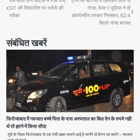
Post
राम मंदिर दान घोटाले में FIR दर्ज,
ट्रेन की बोगियों में छिपाकर लाते थे
SIT की सिफारिश पर भरोसे की
गांजा, फेस-1 पुलिस ने दो
navigation
परीक्षा
अंतर्राज्यीय तस्कर गिरफ्तार, 62.4
किलो गांजा बरामद
संबंधित खबरें
फिरोजाबाद में नवजात बच्चे पिता के पास अस्पताल का बिल देन के रुपये नही
थे तो इतने में किया सौदा
यूपी के जिला फिरोजाबाद से एक ऐसी खबर सामने आई है जानेंगे तो हैरान रह जाएंगे। नवजात