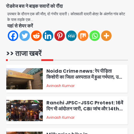
रोडवेज बस ने बाइक सवारों को रौंदा
Noida Sector-49: सेक्टर-49 में 18
साल की मेड ने की खुदकुशी, शरीर पर नहीं मिली
उपचार के दौरान एक की मौत, दो गंभीर दादरी। कोतवाली दादरी क्षेत्र के अंतर्गत गांव कोट
कोई बाहरी
के पास तड़के एक…
Avinash Kumar
5
यहां से शेयर करें
Noida Crime News: नोएडा सेक्टर-51
में 15 वर्षीय घरेलू सहायिका का शव पंखे से लटका
मिला
>> ताजा खबरें
Avinash Kumar
1
Noida Crime news: रेप पीड़िता
किशोरी का जिला अस्पताल में हुआ गर्भपात, उधर
सेक्टर-49 में महिला को मिली ब्लास्ट की धमकी
Avinash Kumar
2
Ranchi JPSC-JSSC Protest: 16वें
दिन भी आंदोलन जारी, CBI जांच और 14th
Exam रद्द करने की मांग
Avinash Kumar
3