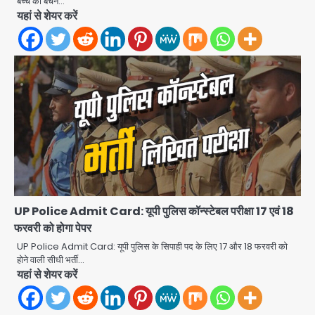
बच्चे को बेचने…
यहां से शेयर करें
Noida Crime news: रेप पीड़िता
किशोरी का जिला अस्पताल में हुआ गर्भपात, उधर
सेक्टर-49 में महिला को मिली ब्लास्ट की धमकी
Avinash Kumar
2
Ranchi JPSC-JSSC Protest: 16वें
दिन भी आंदोलन जारी, CBI जांच और 14th
UP Police Admit Card: यूपी पुलिस कॉन्स्टेबल परीक्षा 17 एवं 18
Exam रद्द करने की मांग
Avinash Kumar
3
फरवरी को होगा पेपर
UP Police Admit Card: यूपी पुलिस के सिपाही पद के लिए 17 और 18 फरवरी को
Milk price hike in
होने वाली सीधी भर्ती…
Maharashtra: महाराष्ट्र में 11 अगस्त से
यहां से शेयर करें
दूध के दाम 2 रुपये प्रति लीटर बढ़े
Avinash Kumar
4