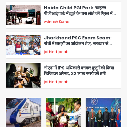
Noida Child PGI Park: चाइल्ड
पीजीआई पार्क में झूले के पास लोहे की ग्रिल में
उतरा करंट, 7 साल के बच्चे की हालत गंभीर,
Avinash Kumar
बिजली विभाग पर लापरवाही का आरोप
3
Jharkhand PSC Exam Scam:
रांची में छात्रों का आंदोलन तेज, सरकार से
बातचीत को तैयार, रखीं दो बड़ी शर्तें
jai hind janab
4
नोएडा में IPS अधिकारी बनकर बुजुर्ग को किया
डिजिटल अरेस्ट, 22 लाख रुपये की ठगी
jai hind janab
5
Noida Authority: जांच के घेरे में प्लानिंग
विभाग, GM मीना भार्गव पर उठ रहे सवाल,
कार्रवाई में देरी पर भी चर्चा तेज
jai hind janab
1
Noida News: गांजा तस्कर महिला से
सांठगांठ के आरोप में सिपाही गिरफ्तार, सेवा से