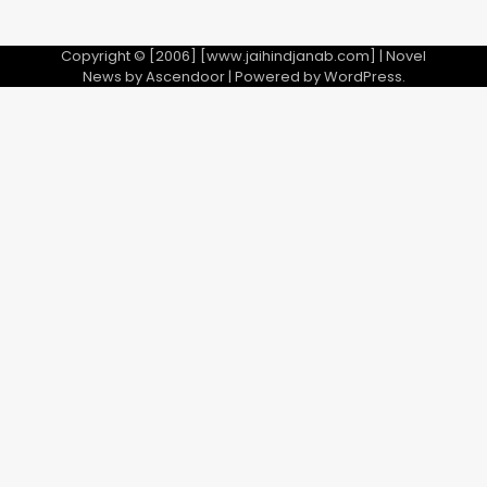
Copyright © [2006] [www.jaihindjanab.com] | Novel
News by
Ascendoor
| Powered by
WordPress
.