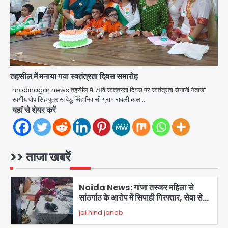
Jharkhand PSC Exam Scam:
रांची में छात्रों का आंदोलन तेज, सरकार से
बातचीत को तैयार, रखीं दो बड़ी शर्तें
jai hind janab
4
नोएडा में IPS अधिकारी बनकर बुजुर्ग को किया
तहसील में मनाया गया स्वतंत्रता दिवस समारोह
डिजिटल अरेस्ट, 22 लाख रुपये की ठगी
modinagar news तहसील में 78वें स्वतंत्रता दिवस पर स्वतंत्रता सेनानी नेताजी
jai hind janab
स्वर्गीय पोप सिंह पुत्र खचेडू सिंह निवासी ग्राम रावली कला…
5
यहां से शेयर करें
Noida Authority: जांच के घेरे में प्लानिंग
विभाग, GM मीना भार्गव पर उठ रहे सवाल,
कार्रवाई में देरी पर भी चर्चा तेज
jai hind janab
1
>> ताजा खबरें
Noida News: गांजा तस्कर महिला से
सांठगांठ के आरोप में सिपाही गिरफ्तार, सेवा से
बर्खास्त, कई पुलिसकर्मियों में डर
jai hind janab
2