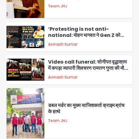
national: मोहन भागवत ने Gen Z को
दिया भरपूर समर्थन, कहा- ये सबसे ईमानदार
Avinash Kumar
पीढ़ी है, तार्किक जवाब चाहती है
4
Video call funeral: सोनीपत वृद्धाश्रम
में कपड़ा व्यापारी शिवचरण रामरत्न गुप्ता की मौत:
तीनों बेटियों ने वीडियो कॉल पर देखा अंतिम
Avinash Kumar
संस्कार, भेजे ₹5100; अस्थियां लेने भी नहीं
5
पहुंचीं
डबल मर्डर का मुख्य साजिशकर्ता क्राइम ब्रांच
के हत्थे
Team JHJ
1
रोहित चौधरी गैंग का कुख्यात बदमाश राजस्थान
से गिरफ्तार