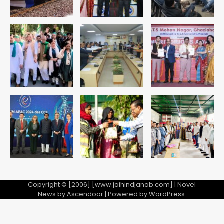
Copyright © [2006] [www.jaihindjanab.com] | Novel
News by
Ascendoor
| Powered by
WordPress
.