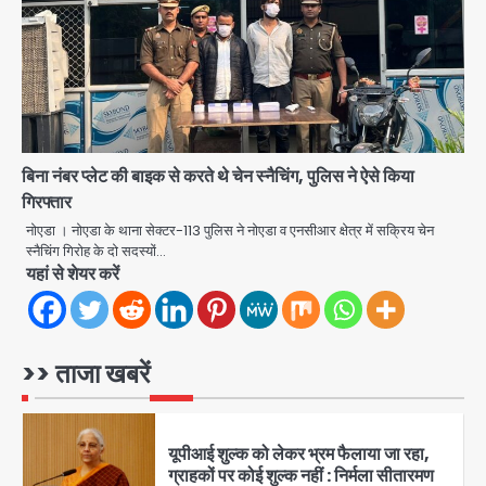
के हत्थे
Team JHJ
1
बिना नंबर प्लेट की बाइक से करते थे चेन स्नैचिंग, पुलिस ने ऐसे किया
रोहित चौधरी गैंग का कुख्यात बदमाश राजस्थान
से गिरफ्तार
गिरफ्तार
नोएडा । नोएडा के थाना सेक्टर-113 पुलिस ने नोएडा व एनसीआर क्षेत्र में सक्रिय चेन
Team JHJ
स्नैचिंग गिरोह के दो सदस्यों…
यहां से शेयर करें
2
यूपीआई शुल्क को लेकर भ्रम फैलाया जा रहा,
>> ताजा खबरें
ग्राहकों पर कोई शुल्क नहीं : निर्मला सीतारमण
Team JHJ
3
‘Protesting is not anti-