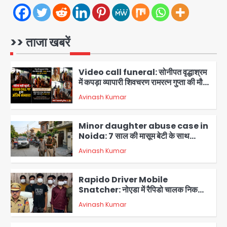
पीढ़ी है, तार्किक जवाब चाहती है
1
Video call funeral: सोनीपत वृद्धाश्रम
में कपड़ा व्यापारी शिवचरण रामरत्न गुप्ता की मौत:
>> ताजा खबरें
तीनों बेटियों ने वीडियो कॉल पर देखा अंतिम
Avinash Kumar
संस्कार, भेजे ₹5100; अस्थियां लेने भी नहीं
2
पहुंचीं
Minor daughter abuse case in
Noida: 7 साल की मासूम बेटी के साथ
अश्लील हरकत करने वाले पिता को मां ने रंगेहाथ
Avinash Kumar
पकड़ा, पुलिस ने किया गिरफ्तार
3
Rapido Driver Mobile
Snatcher: नोएडा में रैपिडो चालक निकला
मोबाइल स्नैचर गैंग का मास्टरमाइंड, जीरा-बॉल
Avinash Kumar
बेचने वालों को बेचता था चोरी के फोन; 8
4
गिरफ्तार, 98 मोबाइल और 450 पार्ट्स बरामद
Dankaur accident: गंग नहर पटरी मार्ग
पर तेज रफ्तार कार ने ली पति-पत्नी की जान,
गांव में मातम
Avinash Kumar
5