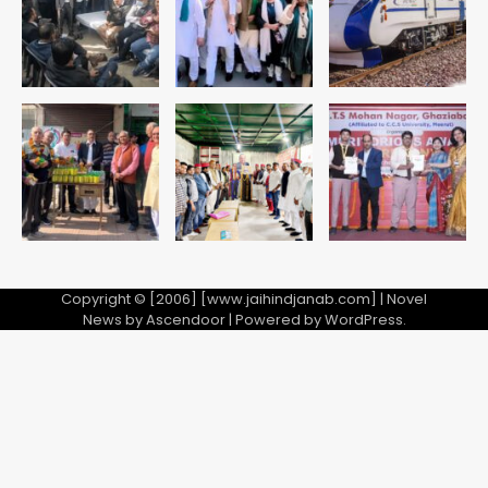
पर तेज रफ्तार कार ने ली पति-पत्नी की जान,
गांव में मातम
Avinash Kumar
5
Copyright © [2006] [www.jaihindjanab.com] | Novel
News by
Ascendoor
| Powered by
WordPress
.