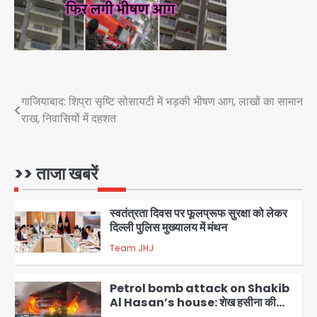
इकलौते विधायक उमाशंकर सिंह का निधन, दो
साल से कैंसर से जूझ रहे थे
Avinash Kumar
4
डीएम अस्मिता लाल ने गोद में उठाकर दिया
अपनत्व का सहारा
Team JHJ
Post
गाजियाबाद: शिप्रा सृष्टि सोसायटी में भड़की भीषण आग, लाखों का सामान
5
राख, निवासियों में दहशत
navigation
आॅपरेशन विस्टा 1.0: वीजा शर्तों का उल्लंघन
करने वाले 11 बांग्लादेशी नागरिक सेंट्रल जिला
पुलिस के हत्थे चढ़े
>> ताजा खबरें
Team JHJ
1
स्वतंत्रता दिवस पर फूलप्रूफ सुरक्षा को लेकर
दिल्ली पुलिस मुख्यालय में मंथन
Team JHJ
2
Petrol bomb attack on Shakib
Al Hasan’s house: शेख हसीना की
वर्चुअल प्रेस कॉन्फ्रेंस में जुड़ने पर भड़का