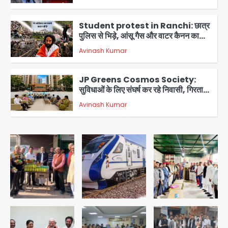
3
Student protest in Ranchi: छात्र
पुलिस से भिड़े, आंसू गैस और वाटर कैनन का
इस्तेमाल
Avinash Kumar
4
JP Greens Cosmos Society:
सुविधाओं के लिए संघर्ष कर रहे निवासी, गिरता
प्लास्टर और कमजोर सुरक्षा बनी बड़ी चुनौती
Avinash Kumar
5
Rajgarh Accident: तेज बारिश में कार
बहाने की जिद्द पड़ी भारी, नदी में बही कार, 9
लोगों की मौत
Avinash Kumar
1
colombia earthquake: रिक्टर
स्केल पर 7.4 की तीव्रता, चोको प्रांत में
तबाही, बोगोटा से वेनेजुएला सीमा तक झटके
Avinash Kumar
महसूस
2