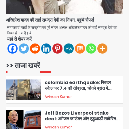
इस्तेमाल
Avinash Kumar
4
अखिलेश यादव की ताई समंद्रा देवी का निधन, पहुंचे सैफई
JP Greens Cosmos Society:
सुविधाओं के लिए संघर्ष कर रहे निवासी, गिरता
समाजवादी पार्टी के राष्ट्रीय एवं पूर्व सीएम अध्यक्ष अखिलेश यादव की ताई समंद्रा देवी का
प्लास्टर और कमजोर सुरक्षा बनी बड़ी चुनौती
निधन हो गया है। वे…
Avinash Kumar
5
यहां से शेयर करें
Rajgarh Accident: तेज बारिश में कार
बहाने की जिद्द पड़ी भारी, नदी में बही कार, 9
लोगों की मौत
>> ताजा खबरें
Avinash Kumar
1
colombia earthquake: रिक्टर
स्केल पर 7.4 की तीव्रता, चोको प्रांत में
तबाही, बोगोटा से वेनेजुएला सीमा तक झटके
Avinash Kumar
महसूस
2
Jeff Bezos Liverpool stake
deal: अमेजन फाउंडर और एडुआर्डो सावेरिन
का निवेश
Avinash Kumar