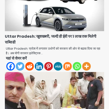
Uttar Pradesh: खुशखबरी, जल्दी ही ईवी पर 1 लाख तक मिलेगी
सब्सिडी
Uttar Pradesh: प्रदेश में लगातार उधोगों को सरकार की ओर से बढावा दिया जा रहा
colombia earthquake: रिक्टर
है। अब योगी सरकार इलेक्ट्रिक…
स्केल पर 7.4 की तीव्रता, चोको प्रांत में
यहां से शेयर करें
तबाही, बोगोटा से वेनेजुएला सीमा तक झटके
Avinash Kumar
महसूस
2
Jeff Bezos Liverpool stake
deal: अमेजन फाउंडर और एडुआर्डो सावेरिन
का निवेश
Avinash Kumar
3
Student protest in Ranchi: छात्र
पुलिस से भिड़े, आंसू गैस और वाटर कैनन का