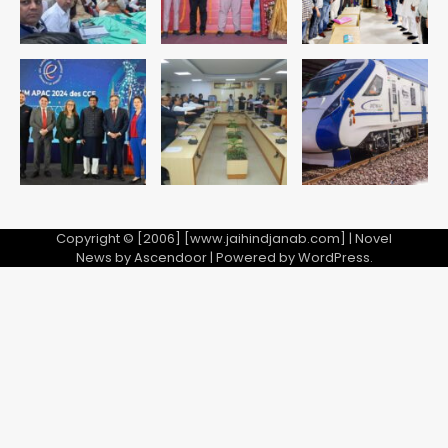
Avinash Kumar
5
डॉक्टर परामर्श सुविधा
Copyright © [2006] [www.jaihindjanab.com] | Novel
News by
Ascendoor
| Powered by
WordPress
.