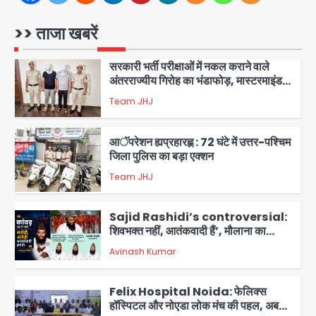
सरकारी भर्ती परीक्षाओं में नकल कराने वाले
अंतरराज्यीय गिरोह का भंडाफोड़, मास्टरमाइंड
समेत 7 गिरफ्तार
>> ताजा खबरें
Team JHJ
2
आॅपरेशन ह्यप्रहारह्ण : 72 घंटे में उत्तर-पश्चिम
जिला पुलिस का बड़ा एक्शन
Team JHJ
3
Sajid Rashidi’s controversial:
शिवभक्त नहीं, आतंकवादी हैं’, मौलाना का
कांवड़ियों पर विवादित बयान, BJP विधायक ने
Avinash Kumar
कराई FIR, NSA की मांग
4
Felix Hospital Noida: फेलिक्स
हॉस्पिटल और नोएडा लोक मंच की पहल, अब
सिर्फ 30 रुपये में मिलेगी 24 घंटे ऑनलाइन
Avinash Kumar
5
डॉक्टर परामर्श सुविधा
एंटी-बर्गलरी सेल की बड़ी कामयाबी, चोरी के
माल की खरीद-फरोख्त करने वाले गिरोह का