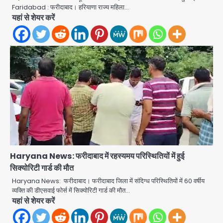
Faridabad : फरीदाबाद। हरियाणा राज्य महिला…
आॅपरेशन ह्यप्रहारह्ण : 72 घंटे में उत्तर-पश्चिम
यहां से शेयर करें
जिला पुलिस का बड़ा एक्शन
Team JHJ
3
Sajid Rashidi’s controversial:
शिवभक्त नहीं, आतंकवादी हैं’, मौलाना का
कांवड़ियों पर विवादित बयान, BJP विधायक ने
Avinash Kumar
कराई FIR, NSA की मांग
4
Felix Hospital Noida: फेलिक्स
हॉस्पिटल और नोएडा लोक मंच की पहल, अब
सिर्फ 30 रुपये में मिलेगी 24 घंटे ऑनलाइन
Avinash Kumar
5
डॉक्टर परामर्श सुविधा
Haryana News: फरीदाबाद में रहस्यमय परिस्थितियों में हुई
सिक्योरिटी गार्ड की मौत
एंटी-बर्गलरी सेल की बड़ी कामयाबी, चोरी के
माल की खरीद-फरोख्त करने वाले गिरोह का
Haryana News: फरीदाबाद। फरीदाबाद जिला में संदिग्ध परिस्थितियों में 60 वर्षीय
भंडाफोड़
व्यक्ति की डीएसवाई फोर्स में सिक्योरिटी गार्ड की मौत…
Team JHJ
यहां से शेयर करें
1