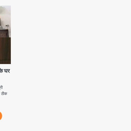
 के घर
री
ए ठीक