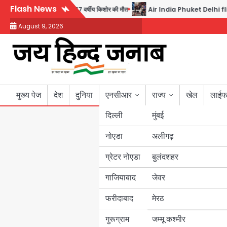
Skip
Flash News
 गार्ड की गोली से 17 वर्षीय किशोर की मौत
Air India Phuket Delhi flight: कैप्ट
to
August 9, 2026
content
मुख्य पेज
देश
दुनिया
एनसीआर
राज्य
खेल
लाईफ
दिल्ली
मुंबई
नोएडा
उत्तर प्रदेश
अलीगढ़
ग्रेटर नोएडा
बुलंदशहर
बिहार
गाजियाबाद
जेवर
पंजाब
फरीदाबाद
मेरठ
हरियाणा
गुरूग्राम
जम्मू कश्मीर