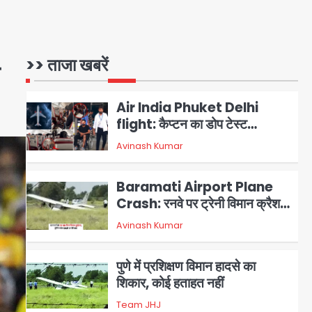
गोली से 17 वर्षीय किशोर की मौत
Avinash Kumar
1
Air India Phuket Delhi
>> ताजा खबरें
flight: कैप्टन का डोप टेस्ट
पॉजिटिव, 17 घायल; DGCA जांच
Avinash Kumar
2
जारी
Baramati Airport Plane
Crash: रनवे पर ट्रेनी विमान क्रैश,
जांच शुरू
Avinash Kumar
3
पुणे में प्रशिक्षण विमान हादसे का
शिकार, कोई हताहत नहीं
Team JHJ
4
Greater Noida Gas
Connection Fraud: बुजुर्ग से