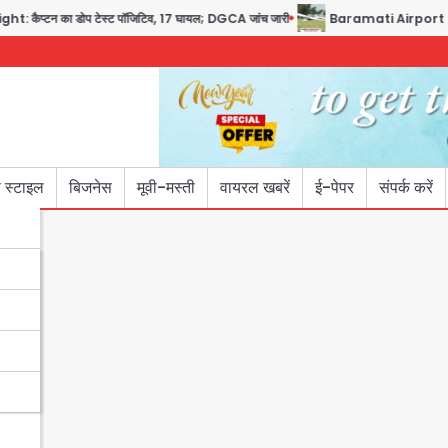
न का डोप टेस्ट पॉजिटिव, 17 घायल; DGCA जांच जारी
Baramati Airport Plane Crash:
 स्टाइल
बिजनेस
मूवी-मस्ती
वायरल खबरें
ई-पेपर
संपर्क करें