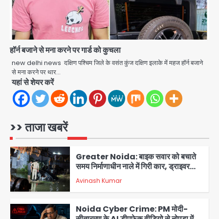
jai hind janab
4
Kerala YouTuber: केरलम में विवादित
बयान देने वाला यूट्यूबर टीजी मोहनदास
हॉर्न बजाने से मना करने पर गार्ड को कुचला
गिरफ्तार, डिजिटल डिवाइस जब्त; जंतर-मंतर
new delhi news दक्षिण पश्चिम जिले के वसंत कुंज दक्षिण इलाके में महज हॉर्न बजाने
jai hind janab
5
प्रदर्शनकारियों पर की थी आपत्तिजनक टिप्पणी
से मना करने पर थार…
यहां से शेयर करें
JP Greens Cosmos Society:
सुविधाओं के लिए संघर्ष कर रहे निवासी, गिरता
प्लास्टर और कमजोर सुरक्षा बनी बड़ी चुनौती
Avinash Kumar
1
>> ताजा खबरें
Greater Noida: बाइक सवार को बचाते
समय निर्माणाधीन नाले में गिरी कार, ड्राइवर
बाल-बाल बचा
Avinash Kumar
2
Noida Cyber Crime: PM मोदी-
सीतारमण के AI डीपफेक वीडियो से नोएडा में
बुजुर्ग से 70 लाख की ठगी