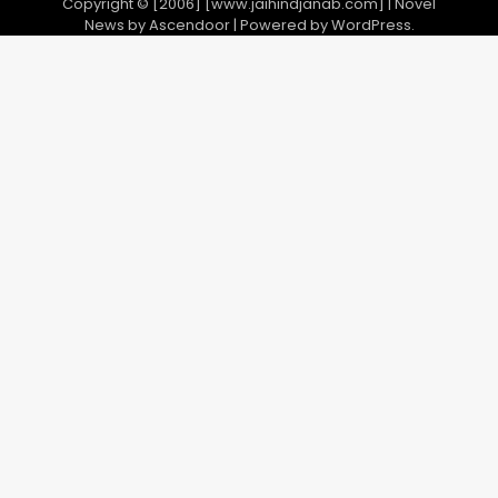
Copyright © [2006] [www.jaihindjanab.com] | Novel
News by
Ascendoor
| Powered by
WordPress
.