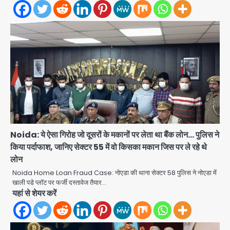
एंटी-बर्गलरी सेल की बड़ी कामयाबी, चोरी के
माल की खरीद-फरोख्त करने वाले गिरोह का
भंडाफोड़
Team JHJ
2
Noida: ये ऐसा गिरोह जो दूसरों के मकानों पर लेता था बैंक लोन… पुलिस ने
सरकारी भर्ती परीक्षाओं में नकल कराने वाले
किया पर्दाफाश, जानिए सेक्टर 55 में वो किसका मकान जिस पर ले रहे थे
अंतरराज्यीय गिरोह का भंडाफोड़, मास्टरमाइंड
समेत 7 गिरफ्तार
लोन
Team JHJ
Noida Home Loan Fraud Case: नोएडा की थाना सेक्टर 58 पुलिस ने नोएडा में
3
खाली पडे प्लॉट पर फर्जी दस्तावेज तैयार…
आॅपरेशन ह्यप्रहारह्ण : 72 घंटे में उत्तर-पश्चिम
यहां से शेयर करें
जिला पुलिस का बड़ा एक्शन
Team JHJ
4