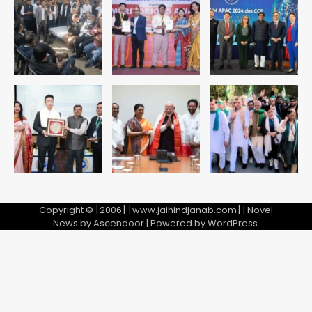
Copyright © [2006] [www.jaihindjanab.com] | Novel
News by
Ascendoor
| Powered by
WordPress
.