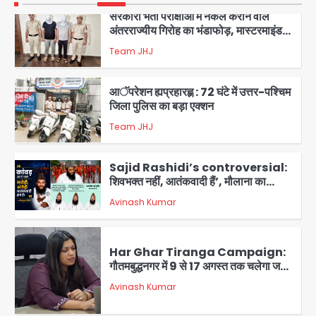
3
आॅपरेशन ह्यप्रहारह्ण : 72 घंटे में उत्तर-पश्चिम
जिला पुलिस का बड़ा एक्शन
Team JHJ
4
Sajid Rashidi’s controversial:
शिवभक्त नहीं, आतंकवादी हैं’, मौलाना का
कांवड़ियों पर विवादित बयान, BJP विधायक ने
Avinash Kumar
कराई FIR, NSA की मांग
5
Har Ghar Tiranga Campaign:
गौतमबुद्धनगर में 9 से 17 अगस्त तक चलेगा जन-
जागरूकता महाअभियान, डीएम ने की समीक्षा
Avinash Kumar
बैठक
1
एंटी-बर्गलरी सेल की बड़ी कामयाबी, चोरी के
माल की खरीद-फरोख्त करने वाले गिरोह का
भंडाफोड़
Team JHJ