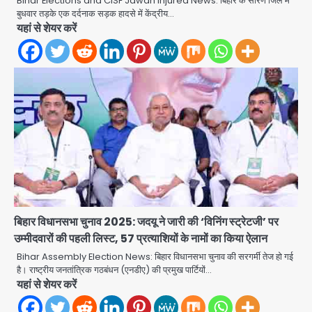
Bihar Elections and CISF Jawan Injured News: बिहार के सारण जिले में
बुधवार तड़के एक दर्दनाक सड़क हादसे में केंद्रीय…
यहां से शेयर करें
Rahul Gandhi’s Prayagraj
बिहार विधानसभा चुनाव 2025: जदयू ने जारी की ‘विनिंग स्ट्रेटजी’ पर
speech: युवाओं को ‘दर्द, डेटा, दौलत’ का
उम्मीदवारों की पहली लिस्ट, 57 प्रत्याशियों के नामों का किया ऐलान
संदेश, बीजेपी का वार
Avinash Kumar
Bihar Assembly Election News: बिहार विधानसभा चुनाव की सरगर्मी तेज हो गई
2
है। राष्ट्रीय जनतांत्रिक गठबंधन (एनडीए) की प्रमुख पार्टियों…
यहां से शेयर करें
युवा इनोवेटरों की सोच से हाईटेक होगी दिल्ली
पुलिस