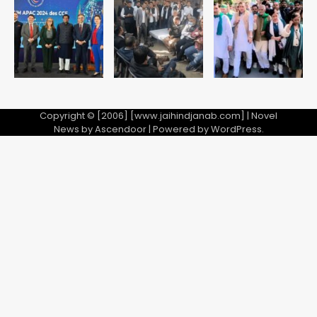
Copyright © [2006] [www.jaihindjanab.com] | Novel
News by
Ascendoor
| Powered by
WordPress
.