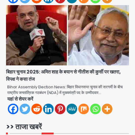
Team JHJ
3
सुदर्शन शक्ति-वी अभ्यास में मॉक आॅपरेशन
Team JHJ
4
एयरपोर्ट का फर्जी कर्मचारी बनकर 3 लाख
उड़ाए, अब पहुंचा सलाखों के पीछे
Team JHJ
बिहार चुनाव 2025: अमित शाह के बयान से नीतीश की कुर्सी पर खतरा,
5
विपक्ष ने कसा तंज
Noida Sector-49: सेक्टर-49 में 18
Bihar Assembly Election News: बिहार विधानसभा चुनाव की सरगर्मी के बीच
साल की मेड ने की खुदकुशी, शरीर पर नहीं मिली
राष्ट्रीय जनतांत्रिक गठबंधन (NDA) में मुख्यमंत्री पद के उम्मीदवार…
कोई बाहरी
यहां से शेयर करें
Avinash Kumar
1
Rahul Gandhi’s Prayagraj
speech: युवाओं को ‘दर्द, डेटा, दौलत’ का
>> ताजा खबरें
संदेश, बीजेपी का वार
Avinash Kumar