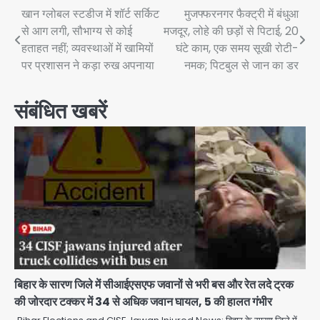
Post
खान ग्लोबल स्टडीज में शॉर्ट सर्किट
मुजफ्फरनगर फैक्ट्री में बंधुआ
से आग लगी, सौभाग्य से कोई
मजदूर, लोहे की छड़ों से पिटाई, 20
navigation
हताहत नहीं; व्यवस्थाओं में खामियों
घंटे काम, एक समय सूखी रोटी-
पर प्रशासन ने कड़ा रुख अपनाया
नमक; पिटबुल से जान का डर
संबंधित खबरें
बिहार के सारण जिले में सीआईएसएफ जवानों से भरी बस और रेत लदे ट्रक
की जोरदार टक्कर में 34 से अधिक जवान घायल, 5 की हालत गंभीर