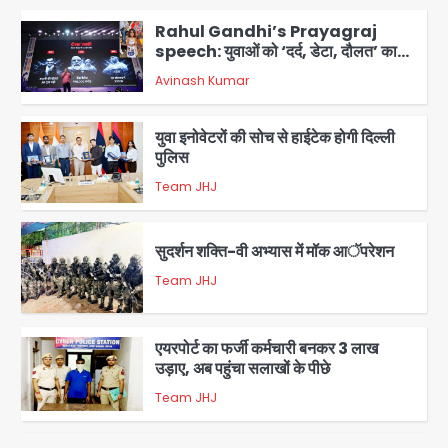
2
युवा इनोवेटरों की सोच से हाईटेक होगी दिल्ली
पुलिस
Team JHJ
3
सुदर्शन शक्ति-वी अभ्यास में मॉक आॅपरेशन
Team JHJ
4
एयरपोर्ट का फर्जी कर्मचारी बनकर 3 लाख
उड़ाए, अब पहुंचा सलाखों के पीछे
Team JHJ
5
Noida Sector-49: सेक्टर-49 में 18
साल की मेड ने की खुदकुशी, शरीर पर नहीं मिली
कोई बाहरी
Avinash Kumar
1