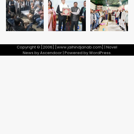
28 साल बाद कानून के शिकंजे में आया हत्या का
फरार आरोपी
Team JHJ
3
Copyright © [2006] [www.jaihindjanab.com] | Novel
News by
Ascendoor
| Powered by
WordPress
.
डबल मर्डर का मुख्य साजिशकर्ता क्राइम ब्रांच
के हत्थे
Team JHJ
4
रोहित चौधरी गैंग का कुख्यात बदमाश राजस्थान
से गिरफ्तार
Team JHJ