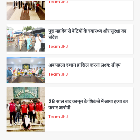
संदेश
Team JHJ
1
अब पहला स्थान हासिल करना लक्ष्य: डीएम
Team JHJ
2
28 साल बाद कानून के शिकंजे में आया हत्या का
फरार आरोपी
Team JHJ
3
डबल मर्डर का मुख्य साजिशकर्ता क्राइम ब्रांच
के हत्थे
Team JHJ