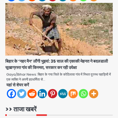
Team JHJ
3
डबल मर्डर का मुख्य साजिशकर्ता क्राइम ब्रांच
के हत्थे
Team JHJ
4
बिहार के ‘नहर मैन’ लौंगी भुइयां: 35 साल की एकाकी मेहनत ने बदलडाली
सूखाग्रस्त गांव की किस्मत, सरकार कर रही उपेक्षा
Gaya/Bihar News: बिहार के गया जिले के कोठिलावा गांव में स्थित दूरस्थ पहाड़ियों में
रोहित चौधरी गैंग का कुख्यात बदमाश राजस्थान
एक व्यक्ति ने अपनी हठधर्मिता से…
से गिरफ्तार
यहां से शेयर करें
Team JHJ
5
>> ताजा खबरें
पुरा महादेव से बेटियों के स्वास्थ्य और सुरक्षा का