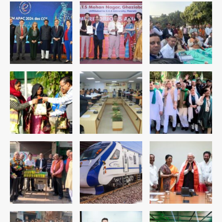
4
रोहित चौधरी गैंग का कुख्यात बदमाश राजस्थान
से गिरफ्तार
Team JHJ
5
पुरा महादेव से बेटियों के स्वास्थ्य और सुरक्षा का
संदेश
Team JHJ
1
अब पहला स्थान हासिल करना लक्ष्य: डीएम
Team JHJ
2