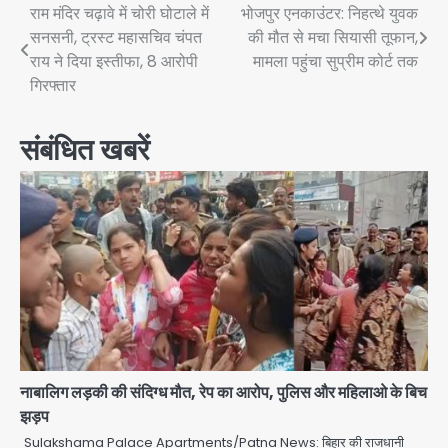
Post
राम मंदिर चढ़ावे में चोरी घोटाले में
भोजपुर एनकाउंटर: निहत्थे युवक
सनसनी, ट्रस्ट महासचिव चंपत
की मौत से मचा सियासी तूफान,
navigation
राय ने दिया इस्तीफा, 8 आरोपी
मामला पहुंचा सुप्रीम कोर्ट तक
गिरफ्तार
संबंधित खबरें
नाबालिग लड़की की संदिग्ध मौत, रेप का आरोप, पुलिस और महिलाओ के बिच
झड़प
Sulakshama Palace Apartments/Patna News: बिहार की राजधानी