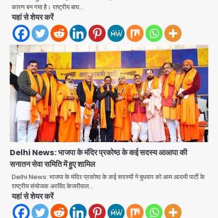
कारण बन गया है। राष्ट्रीय बाघ…
यहां से शेयर करें
Noida District Hospital: नोएडा
जिला अस्पताल में फॉल सीलिंग गिरी, गायनो
OT गैलरी में बड़ा हादसा टला; मरीजों की सुरक्षा
Avinash Kumar
पर उठे सवाल
2
Congress Mission 2027:
Delhi News: भाजपा के मंदिर प्रकोष्ठ के कई सदस्य आआपा की
गाजियाबाद कांग्रेस के सह-पर्यवेक्षक बने
सतेन्द्र शर्मा, गौतमबुद्धनगर नेताओं ने जताया
सनातन सेवा समिति में हुए शामिल
Avinash Kumar
आभार
3
Delhi News: भाजपा के मंदिर प्रकोष्ठ के कई सदस्यों ने बुधवार को आम आदमी पार्टी के
राष्ट्रीय संयोजक अरविंद केजरीवाल…
Noida Bal Bharati School
यहां से शेयर करें
Notice: सेक्टर-21 के बाल भारती स्कूल में
बिना खिड़की-वेंटिलेशन बेसमेंट में चल रही थी