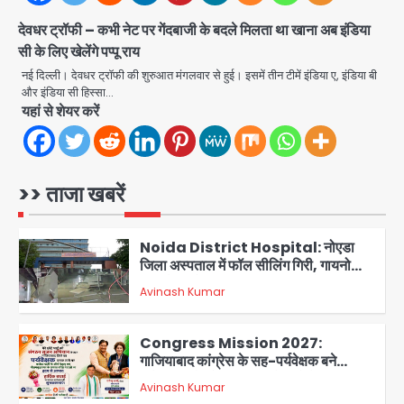
Avinash Kumar
8वीं की क्लास, NCPCR की शिकायत पर
4
देवधर ट्रॉफी – कभी नेट पर गेंदबाजी के बदले मिलता था खाना अब इंडिया
भेजा नोटिस
सी के लिए खेलेंगे पप्पू राय
Rahul Gandhi Prayagraj Visit:
राहुल गांधी प्रयागराज पहुंचे, साथ में प्रियंका की
नई दिल्ली। देवधर ट्रॉफी की शुरुआत मंगलवार से हुई। इसमें तीन टीमें इंडिया ए, इंडिया बी
बेटी मिराया; केपी ग्राउंड में छात्रों से संवाद,
और इंडिया सी हिस्सा…
Avinash Kumar
5
सिर्फ 5 हजार मौजूद
यहां से शेयर करें
Noida Sector 105: हाई कोर्ट जज व पूर्व
कैबिनेट सेक्रेटरी ने बच्चों संग चलाया सफाई
अभियान, 160 किलो कूड़ा हटाया
>> ताजा खबरें
Avinash Kumar
1
Noida District Hospital: नोएडा
जिला अस्पताल में फॉल सीलिंग गिरी, गायनो
OT गैलरी में बड़ा हादसा टला; मरीजों की सुरक्षा
Avinash Kumar
पर उठे सवाल
2
Congress Mission 2027:
गाजियाबाद कांग्रेस के सह-पर्यवेक्षक बने
सतेन्द्र शर्मा, गौतमबुद्धनगर नेताओं ने जताया
Avinash Kumar
आभार
3