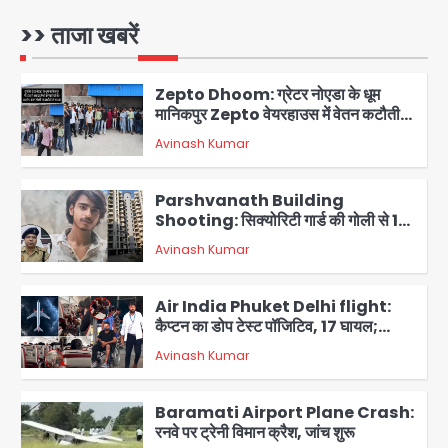
शाहीन बाग में जलभराव और गड्ढे, सीवर काम से
लोग परेशान
>> ताजा खबरें
Avinash Kumar
1
Zepto Dhoom: ग्रेटर नोएडा के धूम
मानिकपुर Zepto वेयरहाउस में वेतन कटौती
को लेकर 100 से ज्यादा कर्मचारियों का विरोध
Avinash Kumar
प्रदर्शन
2
Parshvanath Building
Shooting: सिक्योरिटी गार्ड की गोली से 17
वर्षीय किशोर की मौत
Avinash Kumar
3
Air India Phuket Delhi flight:
कैप्टन का डोप टेस्ट पॉजिटिव, 17 घायल;
DGCA जांच जारी
Avinash Kumar
4
Baramati Airport Plane Crash:
रनवे पर ट्रेनी विमान क्रैश, जांच शुरू