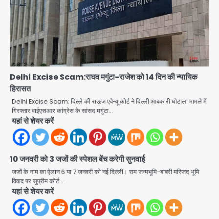
Zepto Dhoom: ग्रेटर नोएडा के धूम
मानिकपुर Zepto वेयरहाउस में वेतन कटौती
को लेकर 100 से ज्यादा कर्मचारियों का विरोध
Avinash Kumar
प्रदर्शन
2
Parshvanath Building
Shooting: सिक्योरिटी गार्ड की गोली से 17
वर्षीय किशोर की मौत
Delhi Excise Scam:राघव मगुंटा-राजेश को 14 दिन की न्यायिक
Avinash Kumar
3
हिरासत
Delhi Excise Scam: दिल्ले की राऊज एवेन्यू कोर्ट ने दिल्ली आबकारी घोटाला मामले में
Air India Phuket Delhi flight:
गिरफ्तार वाईएसआर कांग्रेस के सांसद मगुंटा…
कैप्टन का डोप टेस्ट पॉजिटिव, 17 घायल;
यहां से शेयर करें
DGCA जांच जारी
Avinash Kumar
4
Baramati Airport Plane Crash:
10 जनवरी को 3 जजों की स्पेशल बेंच करेगी सुनवाई
रनवे पर ट्रेनी विमान क्रैश, जांच शुरू
जजों के नाम का ऐलान 6 या 7 जनवरी को नई दिल्ली। राम जन्मभूमि-बाबरी मस्जिद भूमि
विवाद पर सुप्रीम कोर्ट…
Avinash Kumar
5
यहां से शेयर करें
Shaheen Bagh News: बारिश के बाद