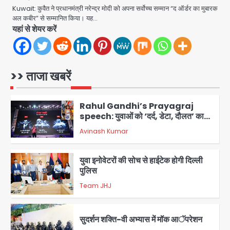
5
Kuwait: कुवैत ने प्रधानमंत्री नरेन्द्र मोदी को अपना सर्वोच्च सम्मान “द ऑर्डर का मुबारक
अल कबीर” से सम्मानित किया। यह…
Noida Sector-49: सेक्टर-49 में 18
यहां से शेयर करें
साल की मेड ने की खुदकुशी, शरीर पर नहीं मिली
कोई बाहरी
Avinash Kumar
1
>> ताजा खबरें
Rahul Gandhi’s Prayagraj
speech: युवाओं को ‘दर्द, डेटा, दौलत’ का
संदेश, बीजेपी का वार
Avinash Kumar
2
युवा इनोवेटरों की सोच से हाईटेक होगी दिल्ली
पुलिस
Team JHJ
3
सुदर्शन शक्ति-वी अभ्यास में मॉक आॅपरेशन
Team JHJ
4