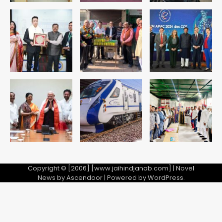
सुदर्शन शक्ति-वी अभ्यास में मॉक आॅपरेशन
Team JHJ
4
एयरपोर्ट का फर्जी कर्मचारी बनकर 3 लाख
उड़ाए, अब पहुंचा सलाखों के पीछे
Team JHJ
5
Copyright © [2006] [www.jaihindjanab.com] | Novel
News by
Ascendoor
| Powered by
WordPress
.