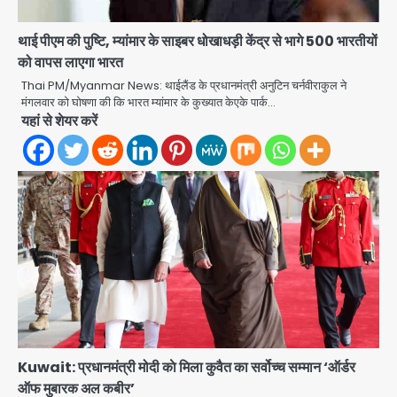
थाई पीएम की पुष्टि, म्यांमार के साइबर धोखाधड़ी केंद्र से भागे 500 भारतीयों
को वापस लाएगा भारत
Rahul Gandhi’s Prayagraj
speech: युवाओं को ‘दर्द, डेटा, दौलत’ का
Thai PM/Myanmar News: थाईलैंड के प्रधानमंत्री अनुटिन चर्नवीराकुल ने
मंगलवार को घोषणा की कि भारत म्यांमार के कुख्यात केएके पार्क…
संदेश, बीजेपी का वार
Avinash Kumar
यहां से शेयर करें
2
युवा इनोवेटरों की सोच से हाईटेक होगी दिल्ली
पुलिस
Team JHJ
3
सुदर्शन शक्ति-वी अभ्यास में मॉक आॅपरेशन
Team JHJ
4
एयरपोर्ट का फर्जी कर्मचारी बनकर 3 लाख
Kuwait: प्रधानमंत्री मोदी काे मिला कुवैत का सर्वोच्च सम्मान ‘ऑर्डर
उड़ाए, अब पहुंचा सलाखों के पीछे
ऑफ मुबारक अल कबीर’
Team JHJ