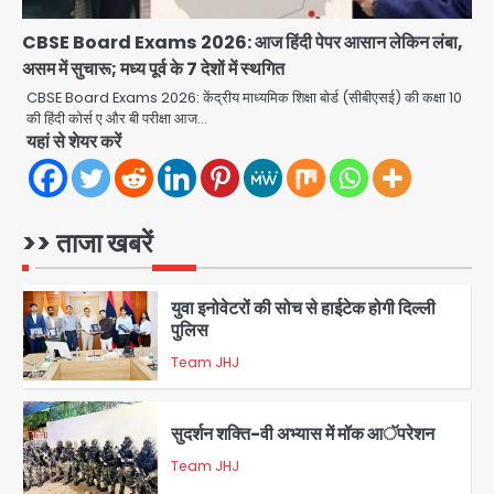
Team JHJ
4
CBSE Board Exams 2026: आज हिंदी पेपर आसान लेकिन लंबा,
असम में सुचारू; मध्य पूर्व के 7 देशों में स्थगित
Jewar Medical Hub: जेवर में बनेगा
एम्स से बेहतर मेडिकल हब, सीएम योगी को लिखा
CBSE Board Exams 2026: केंद्रीय माध्यमिक शिक्षा बोर्ड (सीबीएसई) की कक्षा 10
पत्र
की हिंदी कोर्स ए और बी परीक्षा आज…
Avinash Kumar
5
यहां से शेयर करें
Rahul Gandhi’s Prayagraj
speech: युवाओं को ‘दर्द, डेटा, दौलत’ का
संदेश, बीजेपी का वार
>> ताजा खबरें
Avinash Kumar
1
युवा इनोवेटरों की सोच से हाईटेक होगी दिल्ली
पुलिस
Team JHJ
2
सुदर्शन शक्ति-वी अभ्यास में मॉक आॅपरेशन
Team JHJ