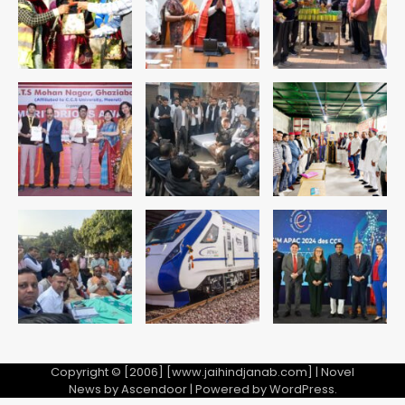
सुदर्शन शक्ति-वी अभ्यास में मॉक आॅपरेशन
Team JHJ
3
एयरपोर्ट का फर्जी कर्मचारी बनकर 3 लाख
उड़ाए, अब पहुंचा सलाखों के पीछे
Team JHJ
4
Jewar Medical Hub: जेवर में बनेगा
एम्स से बेहतर मेडिकल हब, सीएम योगी को लिखा
पत्र
Avinash Kumar
5
Copyright © [2006] [www.jaihindjanab.com] | Novel
News by
Ascendoor
| Powered by
WordPress
.