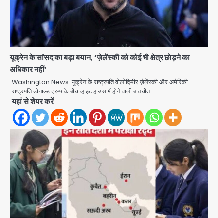
यूक्रेन के सांसद का बड़ा बयान, ‘ज़ेलेंस्की को कोई भी क्षेत्र छोड़ने का
अधिकार नहीं’
Washington News: यूक्रेन के राष्ट्रपति वोलोदिमीर ज़ेलेंस्की और अमेरिकी
राष्ट्रपति डोनाल्ड ट्रम्प के बीच व्हाइट हाउस में होने वाली बातचीत…
युवा इनोवेटरों की सोच से हाईटेक होगी दिल्ली
यहां से शेयर करें
पुलिस
Team JHJ
2
सुदर्शन शक्ति-वी अभ्यास में मॉक आॅपरेशन
Team JHJ
3
एयरपोर्ट का फर्जी कर्मचारी बनकर 3 लाख
उड़ाए, अब पहुंचा सलाखों के पीछे