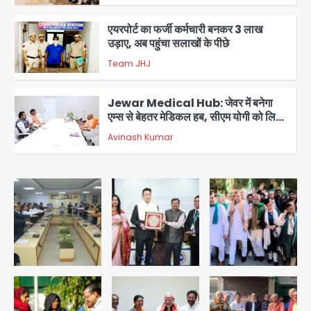
3
एयरपोर्ट का फर्जी कर्मचारी बनकर 3 लाख
उड़ाए, अब पहुंचा सलाखों के पीछे
Team JHJ
4
Jewar Medical Hub: जेवर में बनेगा
एम्स से बेहतर मेडिकल हब, सीएम योगी को लिखा
पत्र
Avinash Kumar
5
Rahul Gandhi’s Prayagraj
speech: युवाओं को ‘दर्द, डेटा, दौलत’ का
संदेश, बीजेपी का वार
Avinash Kumar
1
युवा इनोवेटरों की सोच से हाईटेक होगी दिल्ली
पुलिस
Team JHJ
2