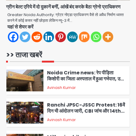
ग्रीन बेल्ट एरिये में दो दुकानें बनीं, आंखें बंद करके बैठा ग्रेनो प्राधिकरण
Noida Sector-49: सेक्टर-49 में 18
साल की मेड ने की खुदकुशी, शरीर पर नहीं मिली
Greater Noida Authority: ग्रेटर नोएडा प्राधिकरण वैसे तो अवैध निर्माण ध्वस्त
कोई बाहरी
करने में कोई कसर नहीं छोड़ता लेकिन म्यू-3 में…
Avinash Kumar
5
यहां से शेयर करें
Noida Crime News: नोएडा सेक्टर-51
में 15 वर्षीय घरेलू सहायिका का शव पंखे से लटका
मिला
>> ताजा खबरें
Avinash Kumar
1
Noida Crime news: रेप पीड़िता
किशोरी का जिला अस्पताल में हुआ गर्भपात, उधर
सेक्टर-49 में महिला को मिली ब्लास्ट की धमकी
Avinash Kumar
2
Ranchi JPSC-JSSC Protest: 16वें
दिन भी आंदोलन जारी, CBI जांच और 14th
Exam रद्द करने की मांग
Avinash Kumar
3
Milk price hike in