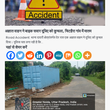
अज्ञात वाहन ने बाइक सवार दूधिए को कुचला, चिटहैरा गांव में मातम
Noida Crime news: रेप पीड़िता
Road Accident: थाना दादरी क्षेत्रांतर्गत देर रात एक अज्ञात वाहन ने दूधिए को कुचल
दिया। पुलिस पता लगा रही है कि…
किशोरी का जिला अस्पताल में हुआ गर्भपात, उधर
यहां से शेयर करें
सेक्टर-49 में महिला को मिली ब्लास्ट की धमकी
Avinash Kumar
2
Ranchi JPSC-JSSC Protest: 16वें
दिन भी आंदोलन जारी, CBI जांच और 14th
Exam रद्द करने की मांग
Avinash Kumar
3
Milk price hike in
Maharashtra: महाराष्ट्र में 11 अगस्त से
दूध के दाम 2 रुपये प्रति लीटर बढ़े
Avinash Kumar
4