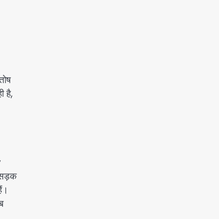
तोष
 है,
v
 सड़क
ैं।
ब