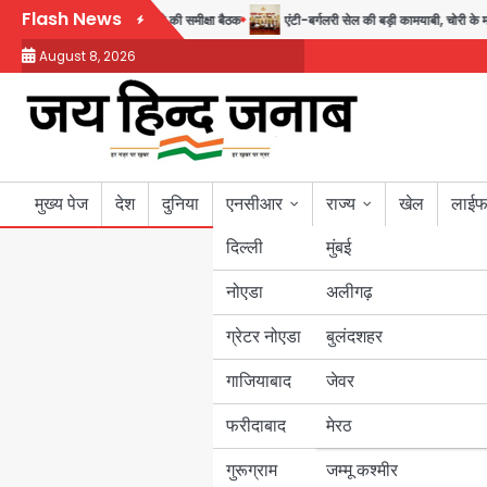
Skip
Flash News
महाअभियान, डीएम ने की समीक्षा बैठक
एंटी-बर्गलरी सेल की बड़ी कामयाबी, चोरी के माल की ख
to
August 8, 2026
content
मुख्य पेज
देश
दुनिया
एनसीआर
राज्य
खेल
लाईफ
दिल्ली
मुंबई
नोएडा
उत्तर प्रदेश
अलीगढ़
ग्रेटर नोएडा
बुलंदशहर
बिहार
गाजियाबाद
जेवर
पंजाब
फरीदाबाद
मेरठ
हरियाणा
गुरूग्राम
जम्मू कश्मीर