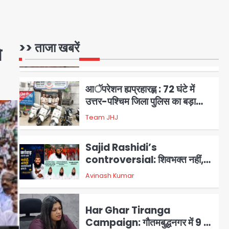
Team JHJ
2
सरकारी भर्ती परीक्षाओं में नकल कराने
वाले अंतरराज्यीय गिरोह का भंडाफोड़,
>> ताजा खबरें
े
मास्टरमाइंड समेत 7 गिरफ्तार
Team JHJ
3
आॅपरेशन ह्यप्रहारह्ण : 72 घंटे में
उत्तर-पश्चिम जिला पुलिस का बड़ा
एक्शन
Team JHJ
4
Sajid Rashidi’s
controversial: शिवभक्त नहीं,
आतंकवादी हैं’, मौलाना का कांवड़ियों पर
Avinash Kumar
5
विवादित बयान, BJP विधायक ने कराई
FIR, NSA की मांग
Har Ghar Tiranga
Campaign: गौतमबुद्धनगर में 9 से