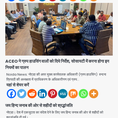
Notice: सेक्टर-21 के बाल भारती स्कूल में
बिना खिड़की-वेंटिलेशन बेसमेंट में चल रही थी
Avinash Kumar
8वीं की क्लास, NCPCR की शिकायत पर
2
भेजा नोटिस
Rahul Gandhi Prayagraj Visit:
राहुल गांधी प्रयागराज पहुंचे, साथ में प्रियंका की
बेटी मिराया; केपी ग्राउंड में छात्रों से संवाद,
Avinash Kumar
3
सिर्फ 5 हजार मौजूद
Atiq Ahmed : अबान के जनाजे में उमड़ी
भीड़, तोड़ी बैरिकेडिंग; लखनऊ जेल से लखनऊ
ACEO ने ग्रुप हाउसिंग वालों को दिये निर्देश, सोसायटी में करना होगा इन
पहुंचा उमर
jai hind janab
नियमों का पालन
4
Noida News: नोएडा की अपर मुख्य कार्यपालक अधिकारी (ग्रुप हाउसिंग) वन्दना
त्रिपाठी की अध्यक्षता में प्राधिकरण के अधिकारीगण एवं ग्रुप…
Narela Road Accident: हरियाणा
यहां से शेयर करें
पुलिस के सब-इंस्पेक्टर के बेटे ने मर्सिडीज से
मारी टक्कर, 70 वर्षीय राहगीर महिला की मौत
jai hind janab
5
जय हिन्द जनाब की ओर से शहीदों को श्रद्धांजलि
Congress Mission 2027:
नोएडा। देश में एकजुटता का संदेश देने के लिए जय हिन्द जनाब की ओर से शहीदों को
गाजियाबाद कांग्रेस के सह-पर्यवेक्षक बने
श्रद्धांजलि दी गई।…