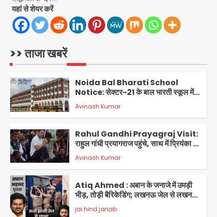
सतेन्द्र शर्मा, गौतमबुद्धनगर नेताओं ने जताया
Avinash Kumar
यहां से शेयर करें
आभार
1
Noida Bal Bharati School
Notice: सेक्टर-21 के बाल भारती स्कूल में
>> ताजा खबरें
बिना खिड़की-वेंटिलेशन बेसमेंट में चल रही थी
Avinash Kumar
8वीं की क्लास, NCPCR की शिकायत पर
2
भेजा नोटिस
Rahul Gandhi Prayagraj Visit:
राहुल गांधी प्रयागराज पहुंचे, साथ में प्रियंका की
बेटी मिराया; केपी ग्राउंड में छात्रों से संवाद,
Avinash Kumar
3
सिर्फ 5 हजार मौजूद
Atiq Ahmed : अबान के जनाजे में उमड़ी
भीड़, तोड़ी बैरिकेडिंग; लखनऊ जेल से लखनऊ
पहुंचा उमर
jai hind janab
4
Narela Road Accident: हरियाणा
पुलिस के सब-इंस्पेक्टर के बेटे ने मर्सिडीज से
मारी टक्कर, 70 वर्षीय राहगीर महिला की मौत
jai hind janab
5