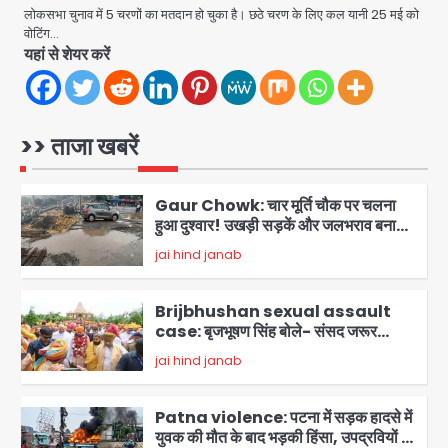
Noida waterlogging: नोएडा में
लोकसभा चुनाव में 5 चरणों का मतदान हो चुका है। छठे चरण के लिए कल यानी 25 मई को
‘हाईटेक सिटी’ के दावों की खुली पोल,
वोटिंग…
सेक्टर-95 अंडरपास में 3-4 फीट भरा पानी,
Avinash Kumar
यहां से शेयर करें
आधे घंटे तक फंसी रही एम्बुलेंस
1
Gaur Chowk: चार मूर्ति चौक पर चलना
हुआ दुश्वार! उखड़ी सड़कें और जलभराव बना
>> ताजा खबरें
आफत, अंडरपास पर भी खतरा
jai hind janab
2
Brijbhushan sexual assault
case: बृजभूषण सिंह बोले- संसद जरूर
लौटूंगा, हुई चरित्र हत्या की कोशिश, प्रियंका
jai hind janab
3
गांधी को बरगलाया गया, यौन शोषण नहीं ‘गुड-
बैड टच’ का था मामला
Patna violence: पटना में सड़क हादसे में
युवक की मौत के बाद भड़की हिंसा, उपद्रवियों ने
फूंकीं 10 गाड़ियां, ट्रैफिक पोस्ट और स्लीपर
jai hind janab
बस भी जलाई, NH-30 जाम
4
Green Arch Society: सेविअर ग्रीन
आर्च में दूषित पानी में मिला ई-कोलाई, अथॉरिटी