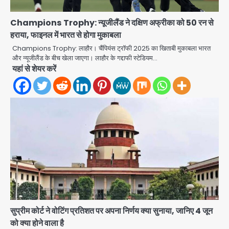
Gaur Chowk: चार मूर्ति चौक पर चलना
Champions Trophy: न्यूजीलैंड ने दक्षिण अफ्रीका को 50 रन से
हुआ दुश्वार! उखड़ी सड़कें और जलभराव बना
आफत, अंडरपास पर भी खतरा
हराया, फाइनल में भारत से होगा मुकाबला
jai hind janab
2
Champions Trophy: लाहौर। चैंपियंस ट्रॉफी 2025 का खिताबी मुकाबला भारत
और न्यूजीलैंड के बीच खेला जाएगा। लाहौर के गद्दाफी स्टेडियम…
Brijbhushan sexual assault
यहां से शेयर करें
case: बृजभूषण सिंह बोले- संसद जरूर
लौटूंगा, हुई चरित्र हत्या की कोशिश, प्रियंका
jai hind janab
3
गांधी को बरगलाया गया, यौन शोषण नहीं ‘गुड-
बैड टच’ का था मामला
Patna violence: पटना में सड़क हादसे में
युवक की मौत के बाद भड़की हिंसा, उपद्रवियों ने
फूंकीं 10 गाड़ियां, ट्रैफिक पोस्ट और स्लीपर
jai hind janab
बस भी जलाई, NH-30 जाम
4
Green Arch Society: सेविअर ग्रीन
आर्च में दूषित पानी में मिला ई-कोलाई, अथॉरिटी
ने शुरू की सैंपलिंग जांच
jai hind janab
5
सुप्रीम कोर्ट ने वोटिंग प्रतिशत पर अपना निर्णय क्या सुनाया, जानिए 4 जून
को क्या होने वाला है