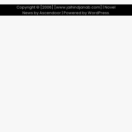
Copyright © [2006] [www.jaihindjanab.com] | Novel
News by
Ascendoor
| Powered by
WordPress
.