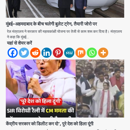
मुंबई-अहमदाबाद के बीच चलेगी बुलेट ट्रेन, तैयारी जोरो पर
रेल मंत्रालय ने सरकार की महत्वकांक्षी योजना पर तेजी से काम शरू कर दिया है। मंत्रालय
ने कहा कि मुंबई…
Road accidents wreak havoc
यहां से शेयर करें
in Uttar Pradesh: अतीक अहमद के बेटे
अबान की मौत, हमीरपुर में बस-टैंकर भिड़ंत में
Avinash Kumar
तीन की जान गई
2
GBU Noida AI Centre: जीबीयू में बनेगा
एआई और ग्रीन स्किल्स सेंटर, यूपी के 15 हजार
युवाओं को मिलेगा फ्री ट्रेनिंग
Avinash Kumar
3
Noida Airport Elevated
Expressway: 50 किमी लंबे एलिवेटेड
एक्सप्रेसवे से दिल्ली-हरियाणा से सीधे जुड़ेगा
मोहम्मद इमरान
4
नोएडा एयरपोर्ट, 4000 करोड़ रुपये की लागत
से बनेगा 6-लेन एक्सप्रेसवे
केंद्रीय सरकार को डिलीट कर दो’, पुरे देश को हिला दूंगी