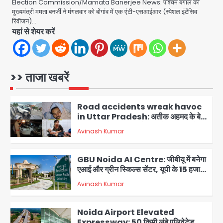
Heavy rains wreak havoc in
Election Commission/Mamata Banerjee News: पश्चिम बंगाल की
Uttarakhand: भूस्खलन से यमुनोत्री,
मुख्यमंत्री ममता बनर्जी ने मंगलवार को बोंगांव में एक एंटी-एसआईआर (स्पेशल इंटेंसिव
केदारनाथ और सिमली-ग्वालदम हाईवे बंद,
रिवीजन)…
jai hind janab
चमोली-उत्तरकाशी में श्रद्धालु फंसे, नदियां खतरे
यहां से शेयर करें
5
के निशान के पार
Air India Flight Turbulence: हवा
में 5 मिनट तक कांपी फ्लाइट, क्रू मेंबर्स को रीढ़
की हड्डी में गंभीर चोट; नागरिक उड्डयन मंत्री
>> ताजा खबरें
Avinash Kumar
पहुंचे अस्पताल
1
Road accidents wreak havoc
in Uttar Pradesh: अतीक अहमद के बेटे
अबान की मौत, हमीरपुर में बस-टैंकर भिड़ंत में
Avinash Kumar
तीन की जान गई
2
GBU Noida AI Centre: जीबीयू में बनेगा
एआई और ग्रीन स्किल्स सेंटर, यूपी के 15 हजार
युवाओं को मिलेगा फ्री ट्रेनिंग
Avinash Kumar
3
Noida Airport Elevated
Expressway: 50 किमी लंबे एलिवेटेड