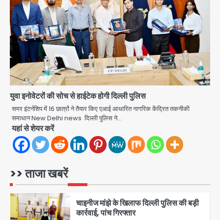
तमिलनाडु से गिरफ्तार
Team JHJ
1
शेयर बाजार में निवेश के नाम पर 4.75 लाख की
ठगी, आरोपी ओडिशा से गिरफ्तार
युवा इनोवेटरों की सोच से हाईटेक होगी दिल्ली पुलिस
Team JHJ
समर इंटर्नशिप में 16 छात्रों ने तैयार किए एआई आधारित नागरिक केंद्रित तकनीकी
समाधान New Delhi news दिल्ली पुलिस ने…
यहां से शेयर करें
2
34 मुकदमों में शामिल वाहन चोर गिरफ्तार, पांच
चोरी के दोपहिया बरामद
>> ताजा खबरें
Team JHJ
3
चाइनीज मांझे के खिलाफ दिल्ली पुलिस की बड़ी
कार्रवाई, पांच गिरफ्तार