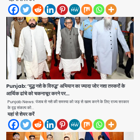
2
34 मुकदमों में शामिल वाहन चोर गिरफ्तार, पांच
चोरी के दोपहिया बरामद
Team JHJ
3
चाइनीज मांझे के खिलाफ दिल्ली पुलिस की बड़ी
कार्रवाई, पांच गिरफ्तार
Team JHJ
4
Punjab: ‘युद्ध नशे के विरुद्ध’ अभियान का ज्यादा जोर नशा तस्करों के
चोरी के मोबाइल से बैंक खाते खाली करने वाला
आर्थिक ढांचे को चकनाचूर करने पर…
अंतरराज्यीय साइबर गिरोह पकड़ा, 9 गिरफ्तार
Punjab News: पंजाब से नशे की समस्या को जड़ से खत्म करने के लिए राज्य सरकार
Team JHJ
के दृढ़ संकल्प को…
5
यहां से शेयर करें
12 साल से फरार 50 हजार का इनामी