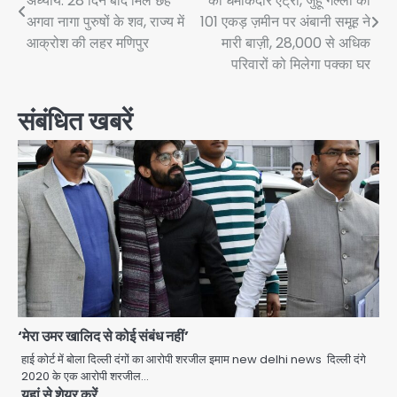
अध्याय: 28 दिन बाद मिले छह
की धमाकेदार एंट्री, जुहू गल्ली की
navigation
अगवा नागा पुरुषों के शव, राज्य में
101 एकड़ ज़मीन पर अंबानी समूह ने
आक्रोश की लहर मणिपुर
मारी बाज़ी, 28,000 से अधिक
परिवारों को मिलेगा पक्का घर
संबंधित खबरें
‘मेरा उमर खालिद से कोई संबंध नहीं’
शेयर बाजार में निवेश के नाम पर 4.75 लाख की
हाई कोर्ट में बोला दिल्ली दंगों का आरोपी शरजील इमाम new delhi news दिल्ली दंगे
ठगी, आरोपी ओडिशा से गिरफ्तार
2020 के एक आरोपी शरजील…
Team JHJ
यहां से शेयर करें