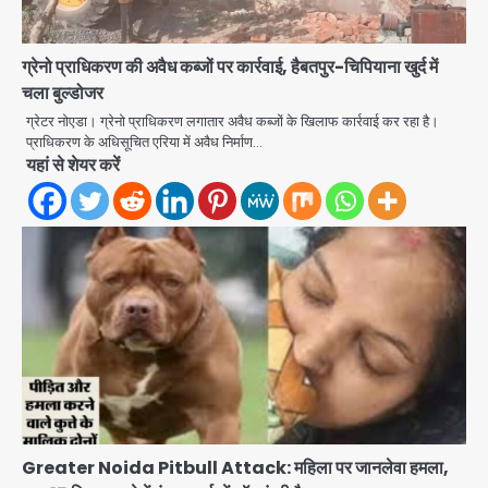
ग्रेनो प्राधिकरण की अवैध कब्जों पर कार्रवाई, हैबतपुर-चिपियाना खुर्द में
चला बुल्डोजर
ग्रेटर नोएडा। ग्रेनो प्राधिकरण लगातार अवैध कब्जों के खिलाफ कार्रवाई कर रहा है।
Noida Authority: कर्तव्यनिष्ठा की
प्राधिकरण के अधिसूचित एरिया में अवैध निर्माण…
मिसाल, मूसलाधार बारिश के बीच नोएडा
यहां से शेयर करें
प्राधिकरण ने संभाला मोर्चा, सेक्टर 105
Avinash Kumar
आरडब्ल्यूए ने जताया आभार
2
Türkiye-Pakistan: मक्का में सऊदी,
तुर्की और पाकिस्तान का साझा रक्षा समझौता,
जानें इसके मायने
Avinash Kumar
3
Greater Noida (Badalpur):
सरिया लदा कैंटर अनियंत्रित होकर घुसा
किराना दुकान में , ड्राइवर की मौत
Avinash Kumar
4
Greater Noida Pitbull Attack: महिला पर जानलेवा हमला,
DC Movie Review: लोकेश कनगराज की