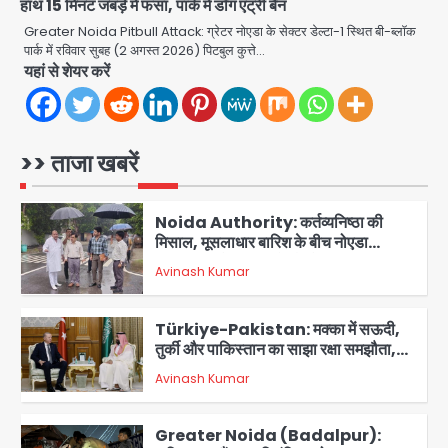
हाथ 15 मिनट जबड़े में फंसा, पार्क में डॉग एंट्री बैन
एक्टिंग डेब्यू फिल्म विजुअली स्ट्राइकिंग लेकिन
Greater Noida Pitbull Attack: ग्रेटर नोएडा के सेक्टर डेल्टा-1 स्थित बी-ब्लॉक
स्क्रीनप्ले में कमजोर, लेकिन कहानी अधूरी रह
Avinash Kumar
पार्क में रविवार सुबह (2 अगस्त 2026) पिटबुल कुत्ते…
5
गई, 3 स्टार रेटिंग
यहां से शेयर करें
Felix Hospital Noida: फेलिक्स
हॉस्पिटल और नोएडा लोक मंच की पहल, अब
सिर्फ 30 रुपये में मिलेगी 24 घंटे ऑनलाइन
Avinash Kumar
1
>> ताजा खबरें
डॉक्टर परामर्श सुविधा
Noida Authority: कर्तव्यनिष्ठा की
मिसाल, मूसलाधार बारिश के बीच नोएडा
प्राधिकरण ने संभाला मोर्चा, सेक्टर 105
Avinash Kumar
आरडब्ल्यूए ने जताया आभार
2
Türkiye-Pakistan: मक्का में सऊदी,
तुर्की और पाकिस्तान का साझा रक्षा समझौता,
जानें इसके मायने
Avinash Kumar
3
Greater Noida (Badalpur):
सरिया लदा कैंटर अनियंत्रित होकर घुसा