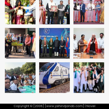
युवा इनोवेटरों की सोच से हाईटेक होगी दिल्ली
पुलिस
Team JHJ
3
सुदर्शन शक्ति-वी अभ्यास में मॉक आॅपरेशन
Team JHJ
4
एयरपोर्ट का फर्जी कर्मचारी बनकर 3 लाख
उड़ाए, अब पहुंचा सलाखों के पीछे
Team JHJ
5
Copyright © [2006] [www.jaihindjanab.com] | Novel