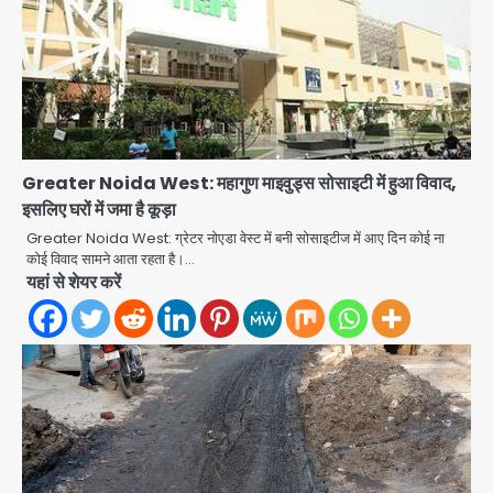
Greater Noida West: महागुण माइवुड्स सोसाइटी में हुआ विवाद,
इसलिए घरों में जमा है कूड़ा
Rahul Gandhi’s Prayagraj
Greater Noida West: ग्रेटर नोएडा वेस्ट में बनी सोसाइटीज में आए दिन कोई ना
speech: युवाओं को ‘दर्द, डेटा, दौलत’ का
कोई विवाद सामने आता रहता है।…
संदेश, बीजेपी का वार
यहां से शेयर करें
Avinash Kumar
2
युवा इनोवेटरों की सोच से हाईटेक होगी दिल्ली
पुलिस
Team JHJ
3
सुदर्शन शक्ति-वी अभ्यास में मॉक आॅपरेशन