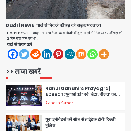
Team JHJ
4
एयरपोर्ट का फर्जी कर्मचारी बनकर 3 लाख
Dadri News: नाले से निकले कीचड़ को सड़क पर डाला
उड़ाए, अब पहुंचा सलाखों के पीछे
Dadri News:। दादरी नगर पालिका के कर्मचारियों द्वारा नालों से निकाले गए कीचड़ को
2 दिन बीत जाने पर भी…
Team JHJ
5
यहां से शेयर करें
Noida Sector-49: सेक्टर-49 में 18
साल की मेड ने की खुदकुशी, शरीर पर नहीं मिली
कोई बाहरी
>> ताजा खबरें
Avinash Kumar
1
Rahul Gandhi’s Prayagraj
speech: युवाओं को ‘दर्द, डेटा, दौलत’ का
संदेश, बीजेपी का वार
Avinash Kumar
2
युवा इनोवेटरों की सोच से हाईटेक होगी दिल्ली
पुलिस