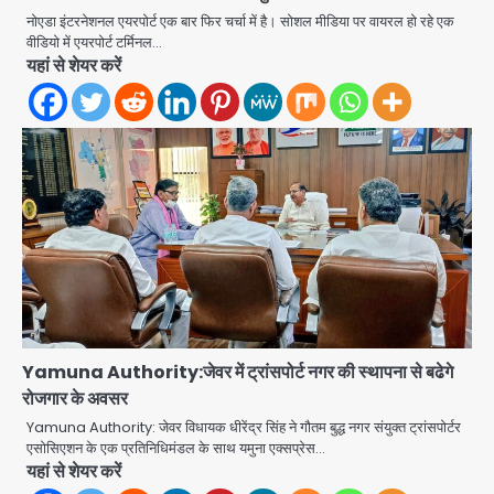
नोएडा इंटरनेशनल एयरपोर्ट एक बार फिर चर्चा में है। सोशल मीडिया पर वायरल हो रहे एक
Noida Sector-49: सेक्टर-49 में 18
वीडियो में एयरपोर्ट टर्मिनल…
साल की मेड ने की खुदकुशी, शरीर पर नहीं मिली
यहां से शेयर करें
कोई बाहरी
Avinash Kumar
2
Rahul Gandhi’s Prayagraj
speech: युवाओं को ‘दर्द, डेटा, दौलत’ का
संदेश, बीजेपी का वार
Avinash Kumar
3
युवा इनोवेटरों की सोच से हाईटेक होगी दिल्ली
पुलिस
Team JHJ
4
Yamuna Authority:जेवर में ट्रांसपोर्ट नगर की स्थापना से बढेगे
सुदर्शन शक्ति-वी अभ्यास में मॉक आॅपरेशन
रोजगार के अवसर
Team JHJ
Yamuna Authority: जेवर विधायक धीरेंद्र सिंह ने गौतम बुद्ध नगर संयुक्त ट्रांसपोर्टर
एसोसिएशन के एक प्रतिनिधिमंडल के साथ यमुना एक्सप्रेस…
5
यहां से शेयर करें