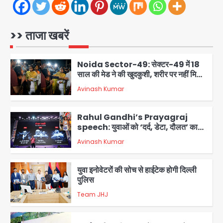
Milk price hike in
Maharashtra: महाराष्ट्र में 11 अगस्त से
दूध के दाम 2 रुपये प्रति लीटर बढ़े
Avinash Kumar
1
>> ताजा खबरें
Noida Sector-49: सेक्टर-49 में 18
साल की मेड ने की खुदकुशी, शरीर पर नहीं मिली
कोई बाहरी
Avinash Kumar
2
Rahul Gandhi’s Prayagraj
speech: युवाओं को ‘दर्द, डेटा, दौलत’ का
संदेश, बीजेपी का वार
Avinash Kumar
3
युवा इनोवेटरों की सोच से हाईटेक होगी दिल्ली
पुलिस
Team JHJ
4
सुदर्शन शक्ति-वी अभ्यास में मॉक आॅपरेशन