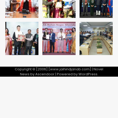
Team JHJ
4
सुदर्शन शक्ति-वी अभ्यास में मॉक आॅपरेशन
Team JHJ
5
Copyright © [2006] [www.jaihindjanab.com] | Novel
News by
Ascendoor
| Powered by
WordPress
.