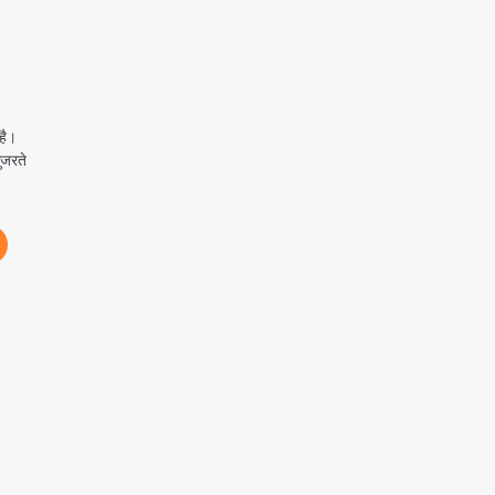
है।
ुजरते