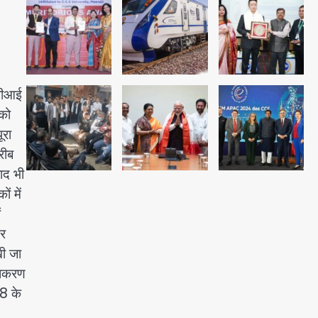
पुरा महादेव से बेटियों के स्वास्थ्य और
सुरक्षा का संदेश
Team JHJ
1
अब पहला स्थान हासिल करना लक्ष्य:
ीबीआई
डीएम
 को
Team JHJ
ूरा
2
रीब
ाद भी
28 साल बाद कानून के शिकंजे में आया
ं में
हत्या का फरार आरोपी
ं
Team JHJ
यर
3
खी जा
धिकरण
28 के
डबल मर्डर का मुख्य साजिशकर्ता
क्राइम ब्रांच के हत्थे