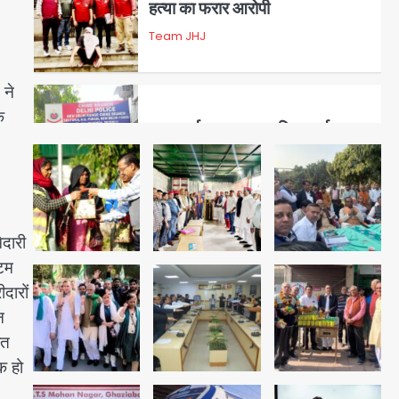
हत्या का फरार आरोपी
Team JHJ
3
 ने
े
डबल मर्डर का मुख्य साजिशकर्ता
क्राइम ब्रांच के हत्थे
Team JHJ
4
ेदारी
्टम
रोहित चौधरी गैंग का कुख्यात बदमाश
दारों
राजस्थान से गिरफ्तार
न
Team JHJ
ित
क हो
5