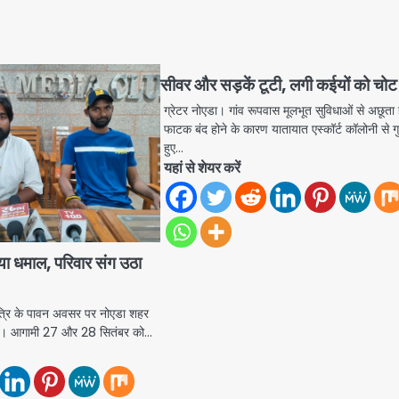
सीवर और सड़कें टूटी, लगी कईयों को चोट
ग्रेटर नोएडा। गांव रूपवास मूलभूत सुविधाओं से अछूता 
फाटक बंद होने के कारण यातायात एस्कॉर्ट कॉलोनी से ग
हुए…
यहां से शेयर करें
डिया धमाल, परिवार संग उठा
ि के पावन अवसर पर नोएडा शहर
ंजेगा। आगामी 27 और 28 सितंबर को…