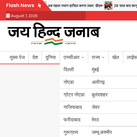
Skip
Flash News
स्थ्य और सुरक्षा का संदेश
अब पहला स्थान हासिल करना लक्ष्य: डीएम
28 साल बाद कानून के 
to
August 7, 2026
content
मुख्य पेज
देश
दुनिया
एनसीआर
राज्य
खेल
लाईफ
दिल्ली
मुंबई
नोएडा
उत्तर प्रदेश
अलीगढ़
ग्रेटर नोएडा
बुलंदशहर
बिहार
गाजियाबाद
जेवर
पंजाब
फरीदाबाद
मेरठ
हरियाणा
गुरूग्राम
जम्मू कश्मीर