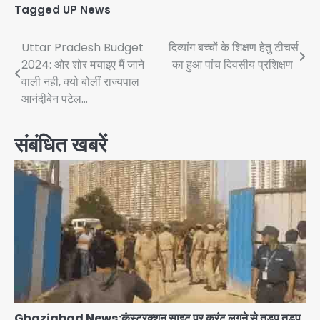
Tagged
UP News
Post
Uttar Pradesh Budget
दिव्यांग बच्चों के शिक्षण हेतु टीचर्स
2024: ओर शोर मचाइए मैं जाने
का हुआ पांच दिवसीय प्रशिक्षण
navigation
वाली नही, क्यो बोलीं राज्यपाल
आनंदीबेन पटेल…
संबंधित खबरें
Ghaziabad News:कंस्ट्रक्शन साइट पर करंट लगने से तड़प तड़प