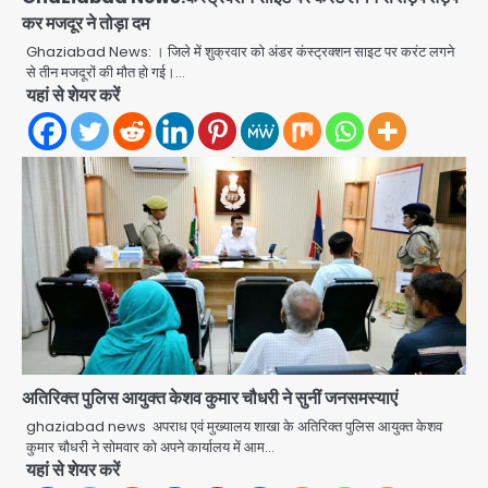
कर मजदूर ने तोड़ा दम
Ghaziabad News: । जिले में शुक्रवार को अंडर कंस्ट्रक्शन साइट पर करंट लगने
से तीन मजदूरों की मौत हो गई।…
यहां से शेयर करें
अतिरिक्त पुलिस आयुक्त केशव कुमार चौधरी ने सुनीं जनसमस्याएं
Shaheen Bagh News: बारिश के बाद
ghaziabad news अपराध एवं मुख्यालय शाखा के अतिरिक्त पुलिस आयुक्त केशव
शाहीन बाग में जलभराव और गड्ढे, सीवर काम से
कुमार चौधरी ने सोमवार को अपने कार्यालय में आम…
लोग परेशान
यहां से शेयर करें
Avinash Kumar
2