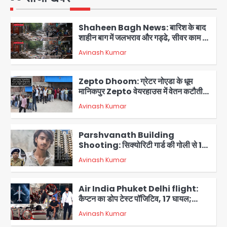
Shaheen Bagh News: बारिश के बाद
शाहीन बाग में जलभराव और गड्ढे, सीवर काम से
लोग परेशान
Avinash Kumar
2
Zepto Dhoom: ग्रेटर नोएडा के धूम
मानिकपुर Zepto वेयरहाउस में वेतन कटौती
को लेकर 100 से ज्यादा कर्मचारियों का विरोध
Avinash Kumar
प्रदर्शन
3
Parshvanath Building
Shooting: सिक्योरिटी गार्ड की गोली से 17
वर्षीय किशोर की मौत
Avinash Kumar
4
Air India Phuket Delhi flight:
कैप्टन का डोप टेस्ट पॉजिटिव, 17 घायल;
DGCA जांच जारी
Avinash Kumar
5
Mamata Banerjee Convoy