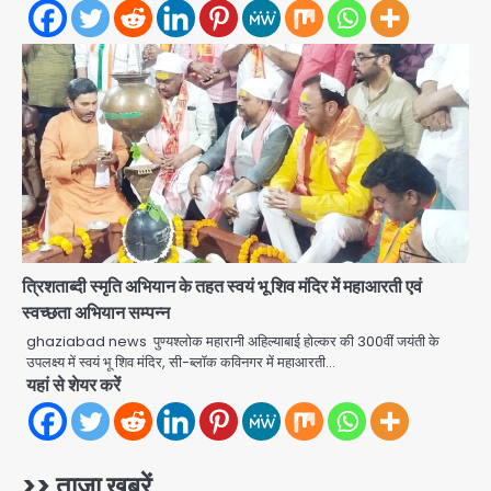
Zepto Dhoom: ग्रेटर नोएडा के धूम
मानिकपुर Zepto वेयरहाउस में वेतन कटौती
को लेकर 100 से ज्यादा कर्मचारियों का विरोध
Avinash Kumar
प्रदर्शन
3
Parshvanath Building
Shooting: सिक्योरिटी गार्ड की गोली से 17
वर्षीय किशोर की मौत
Avinash Kumar
4
Air India Phuket Delhi flight:
त्रिशताब्दी स्मृति अभियान के तहत स्वयं भू शिव मंदिर में महाआरती एवं
कैप्टन का डोप टेस्ट पॉजिटिव, 17 घायल;
स्वच्छता अभियान सम्पन्न
DGCA जांच जारी
Avinash Kumar
ghaziabad news पुण्यश्लोक महारानी अहिल्याबाई होल्कर की 300वीं जयंती के
5
उपलक्ष्य में स्वयं भू शिव मंदिर, सी-ब्लॉक कविनगर में महाआरती…
यहां से शेयर करें
Mamata Banerjee Convoy
Attack: जूते-पत्थर बरसाए, कीचड़ पोता;
बोलीं- ‘माथा फट जाता’
Avinash Kumar
1
>> ताजा खबरें