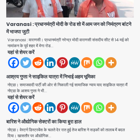
Noida Authority: कर्तव्यनिष्ठा की
Varanasi : प्रधानमंत्री मोदी के रोड शो में आम जन को निमंत्रण बांटने
मिसाल, मूसलाधार बारिश के बीच नोएडा
में भाजपा जुटी
प्राधिकरण ने संभाला मोर्चा, सेक्टर 105
Avinash Kumar
Varanasi : वाराणसी। प्रधानमंत्री नरेन्द्र मोदी वाराणसी संसदीय सीट से 14 मई को
आरडब्ल्यूए ने जताया आभार
2
नामांकन के पूर्व शहर में मेगा रोड…
यहां से शेयर करें
Türkiye-Pakistan: मक्का में सऊदी,
तुर्की और पाकिस्तान का साझा रक्षा समझौता,
जानें इसके मायने
Avinash Kumar
3
आश्रय गुप्ता ने साइकिल यात्रा में निभाई अहम भूमिका
नोएडा। समाजवादी पार्टी की ओर से निकाली गई सामाजिक न्याय याद साइकिल यात्रा मैं
Greater Noida (Badalpur):
नोएडा के आशय गुप्ता ने भी…
सरिया लदा कैंटर अनियंत्रित होकर घुसा
यहां से शेयर करें
किराना दुकान में , ड्राइवर की मौत
Avinash Kumar
4
बारिश ने औद्योगिक सेक्टरों का किया बुरा हाल
DC Movie Review: लोकेश कनगराज की
एक्टिंग डेब्यू फिल्म विजुअली स्ट्राइकिंग लेकिन
नोएडा। वेस्टर्न डिस्टरबेंस के चलते देर रात हुई तेज बारिश ने सड़कों को तालाब में बदल
स्क्रीनप्ले में कमजोर, लेकिन कहानी अधूरी रह
दिया। खासतौर पर औद्योगिक…
Avinash Kumar