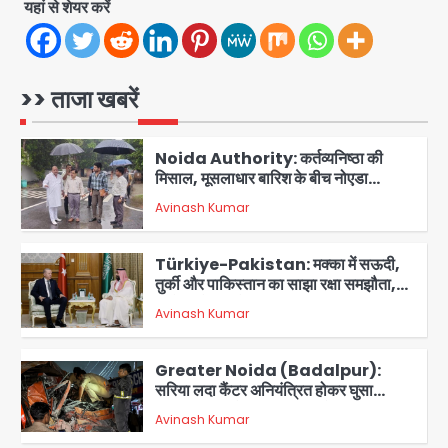
5
गई, 3 स्टार रेटिंग
यहां से शेयर करें
Felix Hospital Noida: फेलिक्स
हॉस्पिटल और नोएडा लोक मंच की पहल, अब
सिर्फ 30 रुपये में मिलेगी 24 घंटे ऑनलाइन
>> ताजा खबरें
Avinash Kumar
1
डॉक्टर परामर्श सुविधा
Noida Authority: कर्तव्यनिष्ठा की
मिसाल, मूसलाधार बारिश के बीच नोएडा
प्राधिकरण ने संभाला मोर्चा, सेक्टर 105
Avinash Kumar
आरडब्ल्यूए ने जताया आभार
2
Türkiye-Pakistan: मक्का में सऊदी,
तुर्की और पाकिस्तान का साझा रक्षा समझौता,
जानें इसके मायने
Avinash Kumar
3
Greater Noida (Badalpur):
सरिया लदा कैंटर अनियंत्रित होकर घुसा
किराना दुकान में , ड्राइवर की मौत
Avinash Kumar
4