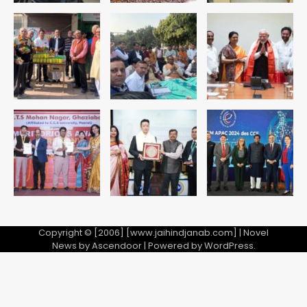
3
सुदर्शन शक्ति-वी अभ्यास में मॉक आॅपरेशन
Team JHJ
4
एयरपोर्ट का फर्जी कर्मचारी बनकर 3 लाख
उड़ाए, अब पहुंचा सलाखों के पीछे
Team JHJ
5
Copyright © [2006] [www.jaihindjanab.com] | Novel
News by
Ascendoor
| Powered by
WordPress
.