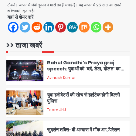
उड़ाए, अब पहुंचा सलाखों के पीछे
टोक्यो। जापान में जेबी तूफान ने भारी तबाही मचाई है। यह जापान में 25 साल का सबसे
शक्तिशाली तूफान है।…
Team JHJ
यहां से शेयर करें
5
Noida Sector-49: सेक्टर-49 में 18
साल की मेड ने की खुदकुशी, शरीर पर नहीं मिली
कोई बाहरी
>> ताजा खबरें
Avinash Kumar
1
Rahul Gandhi’s Prayagraj
speech: युवाओं को ‘दर्द, डेटा, दौलत’ का
संदेश, बीजेपी का वार
Avinash Kumar
2
युवा इनोवेटरों की सोच से हाईटेक होगी दिल्ली
पुलिस
Team JHJ
3
सुदर्शन शक्ति-वी अभ्यास में मॉक आॅपरेशन