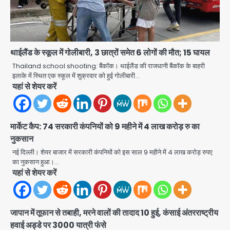
थाईलैंड के स्कूल में गोलीबारी, 3 छात्रों समेत 6 लोगों की मौत; 15 घायल
Rahul Gandhi’s Prayagraj
Thailand school shooting: बैंकॉक। थाईलैंड की राजधानी बैंकॉक के बाहरी
speech: युवाओं को ‘दर्द, डेटा, दौलत’ का
इलाके में स्थित एक स्कूल में शुक्रवार को हुई गोलीबारी…
संदेश, बीजेपी का वार
यहां से शेयर करें
Avinash Kumar
2
युवा इनोवेटरों की सोच से हाईटेक होगी दिल्ली
मार्केट कैप: 74 सरकारी कंपनियों को 9 महीने में 4 लाख करोड़ रु का
पुलिस
नुकसान
Team JHJ
3
नई दिल्ली। शेयर बाजार में सरकारी कंपनियों को इस साल 9 महीने में 4 लाख करोड़ रुपए
का नुकसान हुआ।…
यहां से शेयर करें
सुदर्शन शक्ति-वी अभ्यास में मॉक आॅपरेशन
Team JHJ
4
जापान में तूफान से तबाही, मरने वालों की तादाद 10 हुई, कंसाई अंतरराष्ट्रीय
हवाई अड्डे पर 3000 यात्री फंसे
एयरपोर्ट का फर्जी कर्मचारी बनकर 3 लाख