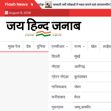
Skip
Flash News
फरोख्त करने वाले गिरोह का भंडाफोड़
सरकारी भर्ती परीक्षाओं में नकल कराने वाले अंतरराज्यीय गिरो
to
August 8, 2026
content
मुख्य पेज
देश
दुनिया
एनसीआर
राज्य
खेल
लाईफ
दिल्ली
मुंबई
नोएडा
उत्तर प्रदेश
अलीगढ़
ग्रेटर नोएडा
बुलंदशहर
बिहार
गाजियाबाद
जेवर
पंजाब
फरीदाबाद
मेरठ
हरियाणा
गुरूग्राम
जम्मू कश्मीर