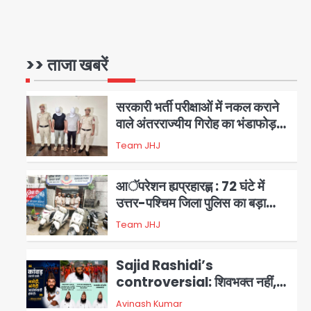
सुविधा
एंटी-बर्गलरी सेल की बड़ी कामयाबी,
चोरी के माल की खरीद-फरोख्त करने
वाले गिरोह का भंडाफोड़
>> ताजा खबरें
Team JHJ
1
सरकारी भर्ती परीक्षाओं में नकल कराने
वाले अंतरराज्यीय गिरोह का भंडाफोड़,
मास्टरमाइंड समेत 7 गिरफ्तार
Team JHJ
2
आॅपरेशन ह्यप्रहारह्ण : 72 घंटे में
उत्तर-पश्चिम जिला पुलिस का बड़ा
एक्शन
Team JHJ
3
Sajid Rashidi’s
controversial: शिवभक्त नहीं,
आतंकवादी हैं’, मौलाना का कांवड़ियों पर
Avinash Kumar
4