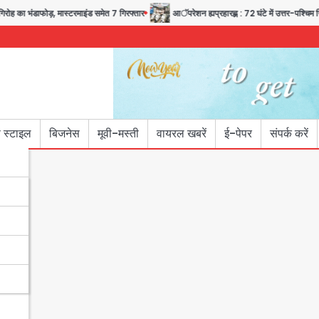
ह का भंडाफोड़, मास्टरमाइंड समेत 7 गिरफ्तार
आॅपरेशन ह्यप्रहारह्ण : 72 घंटे में उत्तर-पश्चिम जिल
 स्टाइल
बिजनेस
मूवी-मस्ती
वायरल खबरें
ई-पेपर
संपर्क करें