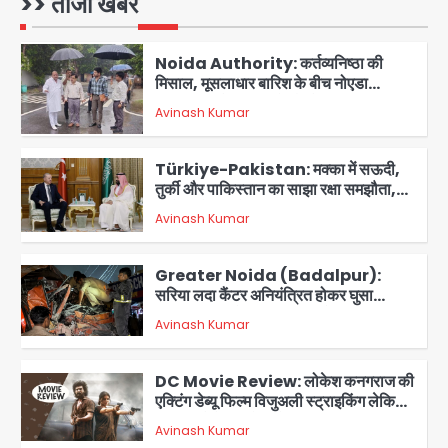
>> ताजा खबरें
Avinash Kumar
1
डॉक्टर परामर्श सुविधा
Noida Authority: कर्तव्यनिष्ठा की
मिसाल, मूसलाधार बारिश के बीच नोएडा
प्राधिकरण ने संभाला मोर्चा, सेक्टर 105
Avinash Kumar
आरडब्ल्यूए ने जताया आभार
2
Türkiye-Pakistan: मक्का में सऊदी,
तुर्की और पाकिस्तान का साझा रक्षा समझौता,
जानें इसके मायने
Avinash Kumar
3
Greater Noida (Badalpur):
सरिया लदा कैंटर अनियंत्रित होकर घुसा
किराना दुकान में , ड्राइवर की मौत
Avinash Kumar
4
DC Movie Review: लोकेश कनगराज की
एक्टिंग डेब्यू फिल्म विजुअली स्ट्राइकिंग लेकिन
स्क्रीनप्ले में कमजोर, लेकिन कहानी अधूरी रह
Avinash Kumar
5
गई, 3 स्टार रेटिंग