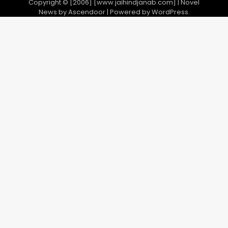
Copyright © [2006] [www.jaihindjanab.com] | Novel
News by
Ascendoor
| Powered by
WordPress
.