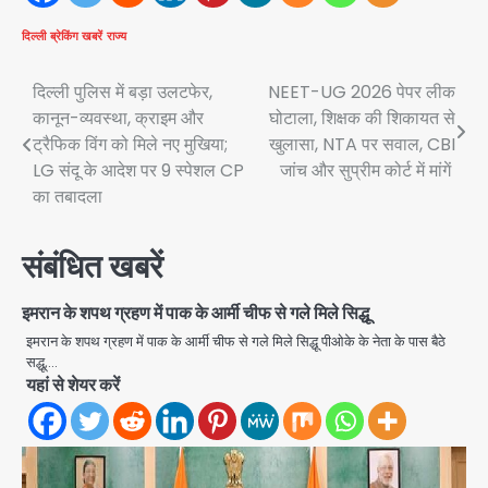
दिल्ली
ब्रेकिंग खबरें
राज्य
Post
दिल्ली पुलिस में बड़ा उलटफेर,
NEET-UG 2026 पेपर लीक
कानून-व्यवस्था, क्राइम और
घोटाला, शिक्षक की शिकायत से
navigation
ट्रैफिक विंग को मिले नए मुखिया;
खुलासा, NTA पर सवाल, CBI
LG संदू के आदेश पर 9 स्पेशल CP
जांच और सुप्रीम कोर्ट में मांगें
का तबादला
संबंधित खबरें
इमरान के शपथ ग्रहण में पाक के आर्मी चीफ से गले मिले सिद्धू
इमरान के शपथ ग्रहण में पाक के आर्मी चीफ से गले मिले सिद्धू पीओके के नेता के पास बैठे
सद्धू,…
यहां से शेयर करें