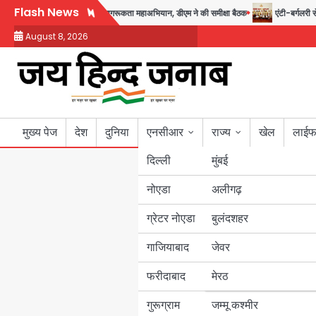
Skip
Flash News
 तक चलेगा जन-जागरूकता महाअभियान, डीएम ने की समीक्षा बैठक
एंटी-बर्गलरी सेल की बड़ी
to
August 8, 2026
content
मुख्य पेज
देश
दुनिया
एनसीआर
राज्य
खेल
लाईफ
दिल्ली
मुंबई
नोएडा
उत्तर प्रदेश
अलीगढ़
ग्रेटर नोएडा
बुलंदशहर
बिहार
गाजियाबाद
जेवर
पंजाब
फरीदाबाद
मेरठ
हरियाणा
गुरूग्राम
जम्मू कश्मीर