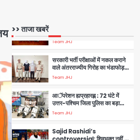
वाले गिरोह का भंडाफोड़
Team JHJ
2
सरकारी भर्ती परीक्षाओं में नकल कराने
>> ताजा खबरें
िजय
वाले अंतरराज्यीय गिरोह का भंडाफोड़,
मास्टरमाइंड समेत 7 गिरफ्तार
Team JHJ
3
आॅपरेशन ह्यप्रहारह्ण : 72 घंटे में
उत्तर-पश्चिम जिला पुलिस का बड़ा
एक्शन
Team JHJ
4
Sajid Rashidi’s
controversial: शिवभक्त नहीं,
आतंकवादी हैं’, मौलाना का कांवड़ियों पर
Avinash Kumar
5
विवादित बयान, BJP विधायक ने कराई
FIR, NSA की मांग
Har Ghar Tiranga