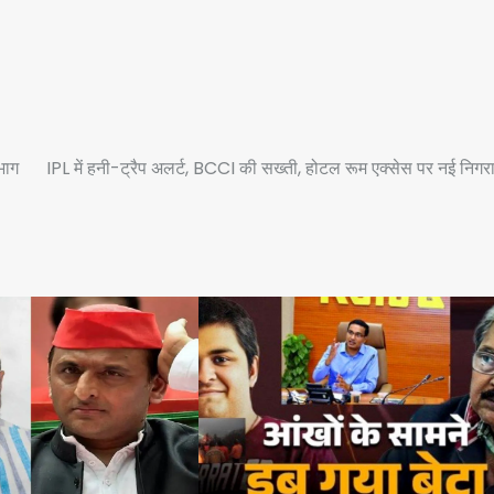
भाग
IPL में हनी-ट्रैप अलर्ट, BCCI की सख्ती, होटल रूम एक्सेस पर नई निगर