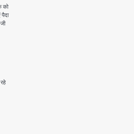
े को
 पैदा
 जी
रहे