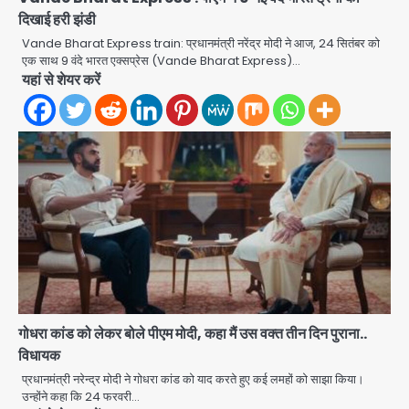
दिखाई हरी झंडी
Vande Bharat Express train: प्रधानमंत्री नरेंद्र मोदी ने आज, 24 सितंबर को
एक साथ 9 वंदे भारत एक्सप्रेस (Vande Bharat Express)…
यहां से शेयर करें
Baramati Airport Plane Crash:
रनवे पर ट्रेनी विमान क्रैश, जांच शुरू
Avinash Kumar
2
पुणे में प्रशिक्षण विमान हादसे का शिकार, कोई
हताहत नहीं
गोधरा कांड को लेकर बोले पीएम मोदी, कहा मैं उस वक्त तीन दिन पुराना..
Team JHJ
3
विधायक
प्रधानमंत्री नरेन्द्र मोदी ने गोधरा कांड को याद करते हुए कई लमहों को साझा किया।
Greater Noida Gas
उन्होंने कहा कि 24 फरवरी…