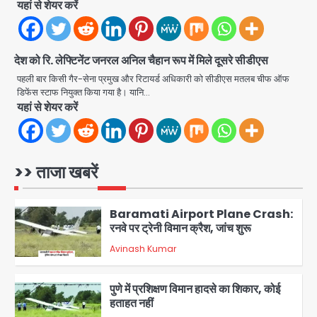
Connection Fraud: बुजुर्ग से वीडियो
यहां से शेयर करें
कॉल पर 9.77 लाख की साइबर फ्रॉड
Avinash Kumar
4
देश को रि. लेफ्टिनेंट जनरल अनिल चैहान रूप में मिले दूसरे सीडीएस
Taylor Swift: ट्रंप कैंपेन-व्हाइट हाउस
पोस्ट से हटाए गए गाने, जानें पूरा विवाद
पहली बार किसी गैर-सेना प्रमुख और रिटायर्ड अधिकारी को सीडीएस मतलब चीफ ऑफ
डिफेंस स्टाफ नियुक्त किया गया है। यानि…
Avinash Kumar
5
यहां से शेयर करें
Air India Phuket Delhi flight:
कैप्टन का डोप टेस्ट पॉजिटिव, 17 घायल;
DGCA जांच जारी
>> ताजा खबरें
Avinash Kumar
1
Baramati Airport Plane Crash:
रनवे पर ट्रेनी विमान क्रैश, जांच शुरू
Avinash Kumar
2
पुणे में प्रशिक्षण विमान हादसे का शिकार, कोई
हताहत नहीं