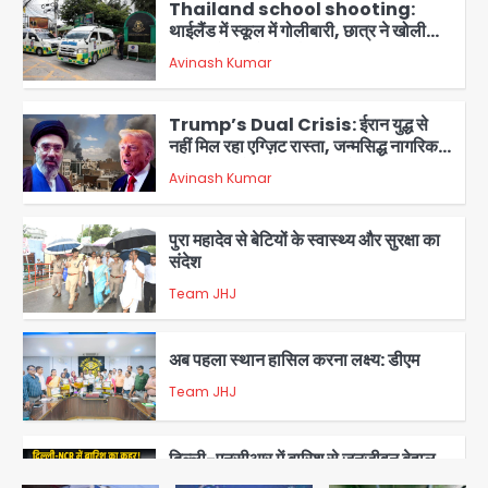
Thailand school shooting:
थाईलैंड में स्कूल में गोलीबारी, छात्र ने खोली
फायर, दो की मौत, कई घायल
Avinash Kumar
2
Trump’s Dual Crisis: ईरान युद्ध से
नहीं मिल रहा एग्ज़िट रास्ता, जन्मसिद्ध नागरिकता
पर सुप्रीम कोर्ट को दी फिर चुनौती
Avinash Kumar
3
पुरा महादेव से बेटियों के स्वास्थ्य और सुरक्षा का
संदेश
Team JHJ
4
अब पहला स्थान हासिल करना लक्ष्य: डीएम
Team JHJ
5
दिल्ली-एनसीआर में बारिश से जनजीवन बेहाल,
उत्तराखंड और यूपी में बाढ़ का कहर, गंगा समेत