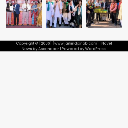
5
Copyright © [2006] [www.jaihindjanab.com] | Novel
News by
Ascendoor
| Powered by
WordPress
.