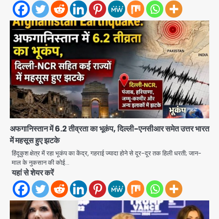
अफगानिस्तान में 6.2 तीव्रता का भूकंप, दिल्ली-एनसीआर समेत उत्तर भारत
में महसूस हुए झटके
हिंदूकुश क्षेत्र में रहा भूकंप का केंद्र, गहराई ज्यादा होने से दूर-दूर तक हिली धरती; जान-
माल के नुकसान की कोई…
यहां से शेयर करें
Thailand school shooting:
थाईलैंड में स्कूल में गोलीबारी, छात्र ने खोली
फायर, दो की मौत, कई घायल
Avinash Kumar
2