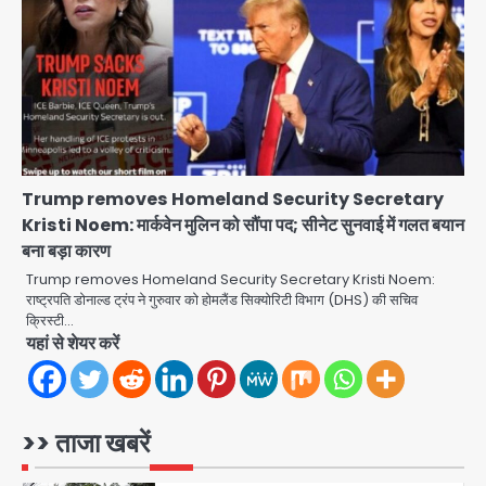
Trump’s Dual Crisis: ईरान युद्ध से
नहीं मिल रहा एग्ज़िट रास्ता, जन्मसिद्ध नागरिकता
पर सुप्रीम कोर्ट को दी फिर चुनौती
Avinash Kumar
3
पुरा महादेव से बेटियों के स्वास्थ्य और सुरक्षा का
संदेश
Trump removes Homeland Security Secretary
Team JHJ
Kristi Noem: मार्कवेन मुलिन को सौंपा पद; सीनेट सुनवाई में गलत बयान
4
बना बड़ा कारण
अब पहला स्थान हासिल करना लक्ष्य: डीएम
Trump removes Homeland Security Secretary Kristi Noem:
राष्ट्रपति डोनाल्ड ट्रंप ने गुरुवार को होमलैंड सिक्योरिटी विभाग (DHS) की सचिव
Team JHJ
क्रिस्टी…
5
यहां से शेयर करें
दिल्ली-एनसीआर में बारिश से जनजीवन बेहाल,
उत्तराखंड और यूपी में बाढ़ का कहर, गंगा समेत
कई नदियां उफान पर
मोहम्मद इमरान
>> ताजा खबरें
1