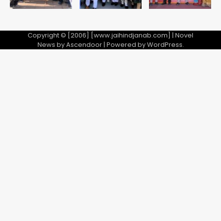
Copyright © [2006] [www.jaihindjanab.com] | Novel
News by
Ascendoor
| Powered by
WordPress
.