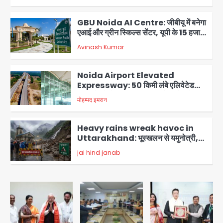
GBU Noida AI Centre: जीबीयू में बनेगा
एआई और ग्रीन स्किल्स सेंटर, यूपी के 15 हजार
युवाओं को मिलेगा फ्री ट्रेनिंग
Avinash Kumar
3
Noida Airport Elevated
Expressway: 50 किमी लंबे एलिवेटेड
एक्सप्रेसवे से दिल्ली-हरियाणा से सीधे जुड़ेगा
मोहम्मद इमरान
4
नोएडा एयरपोर्ट, 4000 करोड़ रुपये की लागत
से बनेगा 6-लेन एक्सप्रेसवे
Heavy rains wreak havoc in
Uttarakhand: भूस्खलन से यमुनोत्री,
केदारनाथ और सिमली-ग्वालदम हाईवे बंद,
jai hind janab
चमोली-उत्तरकाशी में श्रद्धालु फंसे, नदियां खतरे
5
के निशान के पार
Air India Flight Turbulence: हवा
में 5 मिनट तक कांपी फ्लाइट, क्रू मेंबर्स को रीढ़
की हड्डी में गंभीर चोट; नागरिक उड्डयन मंत्री
Avinash Kumar
पहुंचे अस्पताल
1