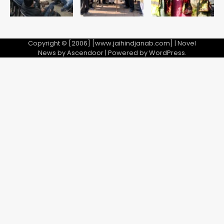
2
28 साल बाद कानून के शिकंजे में आया हत्या का
फरार आरोपी
Copyright © [2006] [www.jaihindjanab.com] | Novel
News by
Ascendoor
| Powered by
WordPress
.
Team JHJ
3
डबल मर्डर का मुख्य साजिशकर्ता क्राइम ब्रांच
के हत्थे
Team JHJ
4
रोहित चौधरी गैंग का कुख्यात बदमाश राजस्थान
से गिरफ्तार