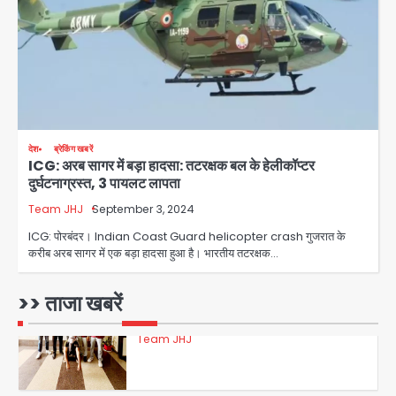
फरार आरोपी
Team JHJ
3
डबल मर्डर का मुख्य साजिशकर्ता क्राइम ब्रांच
देश
ब्रेकिंग खबरें
के हत्थे
ICG: अरब सागर में बड़ा हादसा: तटरक्षक बल के हेलीकॉप्टर
दुर्घटनाग्रस्त, 3 पायलट लापता
Team JHJ
Team JHJ
September 3, 2024
4
ICG: पोरबंदर। Indian Coast Guard helicopter crash गुजरात के
करीब अरब सागर में एक बड़ा हादसा हुआ है। भारतीय तटरक्षक…
रोहित चौधरी गैंग का कुख्यात बदमाश राजस्थान
>> ताजा खबरें
से गिरफ्तार
Team JHJ
5