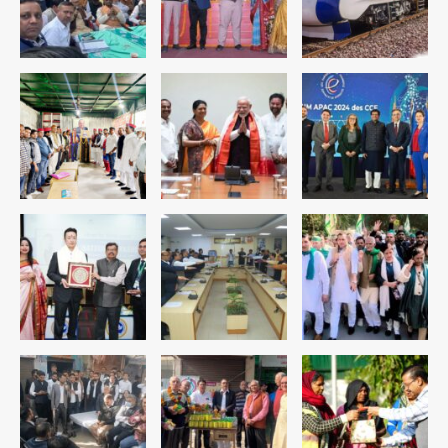
Team JHJ
4
रोहित चौधरी गैंग का कुख्यात बदमाश राजस्थान
से गिरफ्तार
Team JHJ
5
पुरा महादेव से बेटियों के स्वास्थ्य और सुरक्षा का
संदेश
Team JHJ
1
अब पहला स्थान हासिल करना लक्ष्य: डीएम
Team JHJ