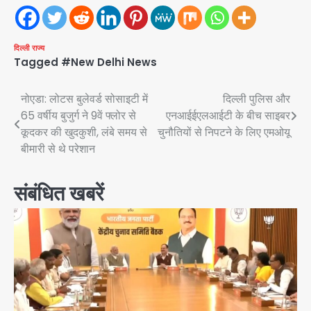
दिल्ली
राज्य
Tagged
#New Delhi News
Post
नोएडा: लोटस बुलेवर्ड सोसाइटी में
दिल्ली पुलिस और
65 वर्षीय बुजुर्ग ने 9वें फ्लोर से
एनआईईएलआईटी के बीच साइबर
navigation
कूदकर की खुदकुशी, लंबे समय से
चुनौतियों से निपटने के लिए एमओयू
बीमारी से थे परेशान
संबंधित खबरें