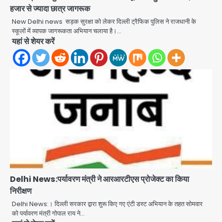
हजार से ज्यादा छात्र जागरूक
Rapido Driver Mobile
New Delhi news सड़क सुरक्षा को लेकर दिल्ली ट्रैफिक पुलिस ने राजधानी के
Snatcher: नोएडा में रैपिडो चालक निकला
स्कूलों में व्यापक जागरूकता अभियान चलाया है।…
मोबाइल स्नैचर गैंग का मास्टरमाइंड, जीरा-बॉल
यहां से शेयर करें
Avinash Kumar
बेचने वालों को बेचता था चोरी के फोन; 8
2
गिरफ्तार, 98 मोबाइल और 450 पार्ट्स बरामद
Dankaur accident: गंग नहर पटरी मार्ग
पर तेज रफ्तार कार ने ली पति-पत्नी की जान,
गांव में मातम
Avinash Kumar
3
Greater Noida road accident:
तेज रफ्तार कार की टक्कर से बाइक सवार दो
युवकों की मौत, परिवारों में मातम
Avinash Kumar
4
Iljin fire accident: इलजिन
Delhi News:पर्यावरण मंत्री ने आरआरटीएस प्रोजेक्ट का किया
इलेक्ट्रॉनिक्स की बिल्डिंग में बड़े निर्माण दोष,
निरीक्षण
कंक्रीट बीम तिरछा; पीडब्ल्यूडी ऑडिट में
Avinash Kumar
Delhi News:। दिल्ली सरकार द्वारा शुरू किए गए एंटी डस्ट अभियान के तहत सोमवार
चौंकाने वाला खुलासा
5
को पर्यावरण मंत्री गोपाल राय ने…