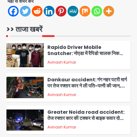
यहां से शेयर करें
Minor daughter abuse case in
Noida: 7 साल की मासूम बेटी के साथ
अश्लील हरकत करने वाले पिता को मां ने रंगेहाथ
Avinash Kumar
पकड़ा, पुलिस ने किया गिरफ्तार
1
>> ताजा खबरें
Rapido Driver Mobile
Snatcher: नोएडा में रैपिडो चालक निकला
मोबाइल स्नैचर गैंग का मास्टरमाइंड, जीरा-बॉल
Avinash Kumar
बेचने वालों को बेचता था चोरी के फोन; 8
2
गिरफ्तार, 98 मोबाइल और 450 पार्ट्स बरामद
Dankaur accident: गंग नहर पटरी मार्ग
पर तेज रफ्तार कार ने ली पति-पत्नी की जान,
गांव में मातम
Avinash Kumar
3
Greater Noida road accident:
तेज रफ्तार कार की टक्कर से बाइक सवार दो
युवकों की मौत, परिवारों में मातम
Avinash Kumar
4
Iljin fire accident: इलजिन