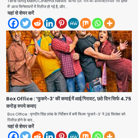
Tere Ishq Mein/Cinema News: आनंद एल. राय की डायरेक्टोरियल ‘तेरे इश्क
में’ आज सिनेमाघरों में रिलीज हो गई है, और…
Rahul Gandhi’s Prayagraj
यहां से शेयर करें
speech: युवाओं को ‘दर्द, डेटा, दौलत’ का
संदेश, बीजेपी का वार
Avinash Kumar
2
युवा इनोवेटरों की सोच से हाईटेक होगी दिल्ली
पुलिस
Team JHJ
3
सुदर्शन शक्ति-वी अभ्यास में मॉक आॅपरेशन
Team JHJ
4
Box Office : ‘फुकरे-3’ की कमाई में आई गिरावट, छठे दिन सिर्फ 4.75
करोड़ रुपये कमाए
एयरपोर्ट का फर्जी कर्मचारी बनकर 3 लाख
उड़ाए, अब पहुंचा सलाखों के पीछे
Box Office : मृगदीप सिंह लांबा के निर्देशन में बनी फिल्म ‘फुकरे-3’ ने 28 सितंबर को
रिलीज़ होने के बाद…
Team JHJ
5
यहां से शेयर करें