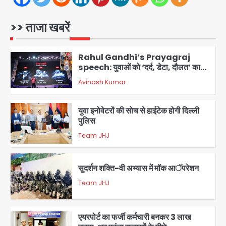
Noida Sector-49: सेक्टर-49 में 18
साल की मेड ने की खुदकुशी, शरीर पर नहीं मिली
कोई बाहरी
>> ताजा खबरें
Avinash Kumar
1
Rahul Gandhi’s Prayagraj
speech: युवाओं को ‘दर्द, डेटा, दौलत’ का
संदेश, बीजेपी का वार
Avinash Kumar
2
युवा इनोवेटरों की सोच से हाईटेक होगी दिल्ली
पुलिस
Team JHJ
3
सुदर्शन शक्ति-वी अभ्यास में मॉक आॅपरेशन
Team JHJ
4
एयरपोर्ट का फर्जी कर्मचारी बनकर 3 लाख