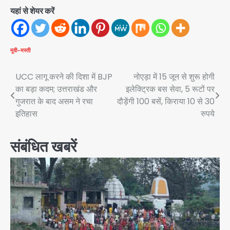
यहां से शेयर करें
मूवी-मस्ती
Post
UCC लागू करने की दिशा में BJP
नोएड़ा में 15 जून से शुरू होगी
का बड़ा कदम; उत्तराखंड और
इलेक्ट्रिक बस सेवा, 5 रूटों पर
navigation
गुजरात के बाद असम ने रचा
दौड़ेंगी 100 बसें, किराया 10 से 30
इतिहास
रुपये
संबंधित खबरें